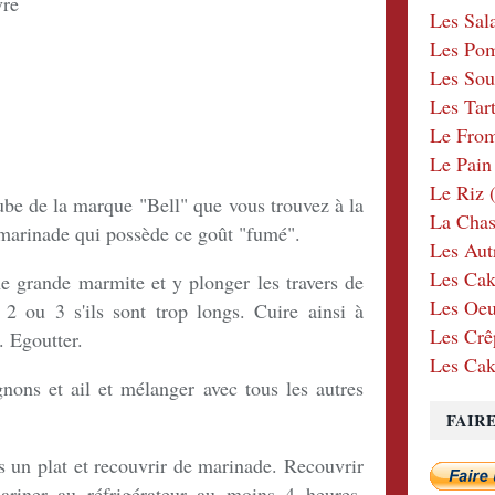
vre
Les Sal
Les Po
Les Sou
Les Tar
Le Fro
Le Pain
Le Riz
(
be de la marque "Bell" que vous trouvez à la
La Chas
arinade qui possède ce goût "fumé".
Les Aut
Les Cak
une grande marmite et y plonger les travers de
Les Oeu
2 ou 3 s'ils sont trop longs. Cuire ainsi à
Les Crê
 Egoutter.
Les Cak
nons et ail et mélanger avec tous les autres
FAIR
ns un plat et recouvrir de marinade. Recouvrir
ariner au réfrigérateur au moins 4 heures,