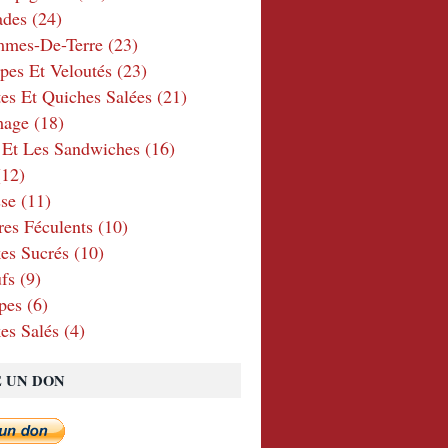
ades
(24)
mmes-De-Terre
(23)
pes Et Veloutés
(23)
tes Et Quiches Salées
(21)
mage
(18)
 Et Les Sandwiches
(16)
12)
se
(11)
res Féculents
(10)
es Sucrés
(10)
fs
(9)
pes
(6)
es Salés
(4)
E UN DON