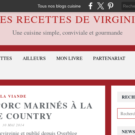
Tous nos blogs cuisine
ES RECETTES DE VIRGIN
Une cuisine simple, conviviale et gourmande
ETTES
AILLEURS
MON LIVRE
PARTENARIAT
LA VIANDE
RECH
PORC MARINÉS À LA
E COUNTRY
30 MAI 2014
NEWS
devirginie et publié depuis Overblog