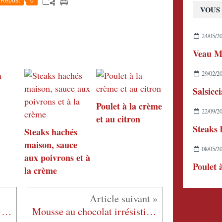
Repost
0
VOUS 
24/05/2
Veau M
29/02/2
Salsicc
Poulet à la crème
22/09/2
et au citron
Steaks hachés
maison, sauce
08/05/2
aux poivrons et à
Poulet 
la crème
Cake financier aux amandes et noisettes
Mousse au chocolat irrésistible