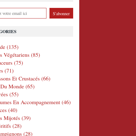
GORIES
nde
(135)
ts Végétariens
(85)
ceurs
(75)
es
(71)
ssons Et Crustacés
(66)
e Du Monde
(65)
rées
(55)
gumes En Accompagnement
(46)
ces
(40)
s Mijotés
(39)
itifs
(28)
ampignons
(28)