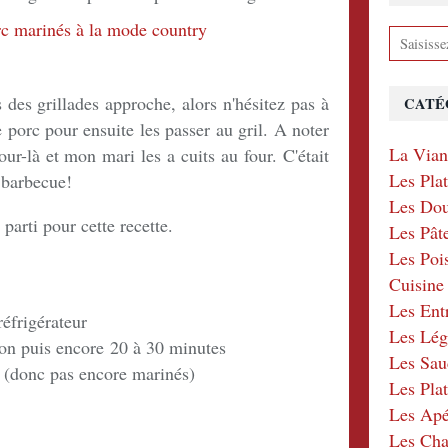
des grillades approche, alors n'hésitez pas à
CATÉ
e porc pour ensuite les passer au gril. A noter
La Via
ur-là et mon mari les a cuits au four. C'était
Les Pla
 barbecue!
Les Dou
 parti pour cette recette.
Les Pât
Les Poi
Cuisin
Les Ent
éfrigérateur
Les Lé
son puis encore 20 à 30 minutes
Les Sau
e (donc pas encore marinés)
Les Plat
Les Apér
Les Ch