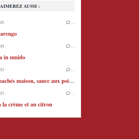
AIMEREZ AUSSI :
025
…
arengo
024
…
ia in umido
023
…
Steaks hachés maison, sauce aux poivrons et à la crème
023
…
à la crème et au citron