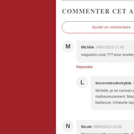
COMMENTER CET A
Ajouter un commentaire
M
Michèle
14/07/2015 17:42
magasins coop ??? pour smokey 
Répondre
L
lesrecettesdevirginie
Michèle, je ne connais
malheureusement. Mais
barbecue, n'importe laq
N
Nicole
09/05/2015 20:36