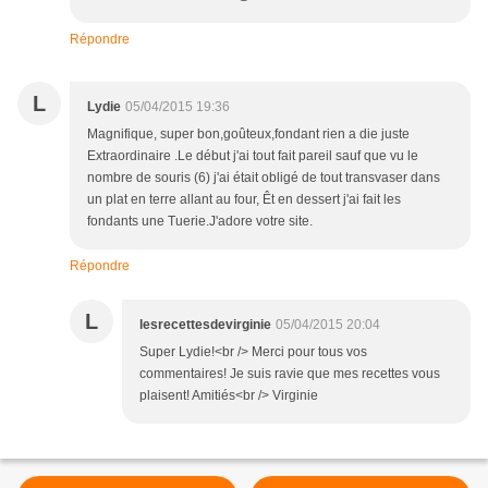
Répondre
L
Lydie
05/04/2015 19:36
Magnifique, super bon,goûteux,fondant rien a die juste
Extraordinaire .Le début j'ai tout fait pareil sauf que vu le
nombre de souris (6) j'ai était obligé de tout transvaser dans
un plat en terre allant au four, Êt en dessert j'ai fait les
fondants une Tuerie.J'adore votre site.
Répondre
L
lesrecettesdevirginie
05/04/2015 20:04
Super Lydie!<br /> Merci pour tous vos
commentaires! Je suis ravie que mes recettes vous
plaisent! Amitiés<br /> Virginie