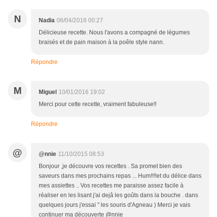
N
Nadia
06/04/2016 00:27
Délicieuse recette. Nous l'avons a compagné de légumes
braisés et de pain maison à la poêle style nann.
Répondre
M
Miguel
10/01/2016 19:02
Merci pour cette recette, vraiment fabuleuse!!
Répondre
@
@nnie
11/10/2015 08:53
Bonjour ,je découvre vos recettes . Sa promet bien des
saveurs dans mes prochains repas ... Hum!!!!et du délice dans
mes assiettes .. Vos recettes me paraisse assez facile à
réaliser en les lisant j'ai dejâ les goûts dans la bouche . dans
quelques jours j'essai " les souris d'Agneau ) Merci je vais
continuer ma découverte @nnie