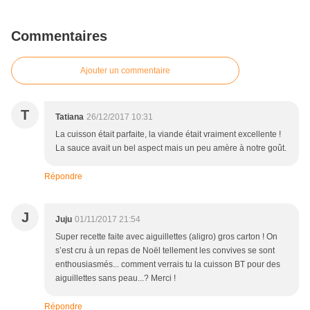
Commentaires
Ajouter un commentaire
T
Tatiana
26/12/2017 10:31
La cuisson était parfaite, la viande était vraiment excellente !
La sauce avait un bel aspect mais un peu amère à notre goût.
Répondre
J
Juju
01/11/2017 21:54
Super recette faite avec aiguillettes (aligro) gros carton ! On
s’est cru à un repas de Noël tellement les convives se sont
enthousiasmés... comment verrais tu la cuisson BT pour des
aiguillettes sans peau...? Merci !
Répondre