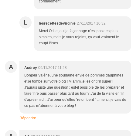
cordialement
L
lesrecettesdevirginie
27/11/2017 10:32
Merci Odile, oui je façonnage n'est pas des plus
simples, mais je vous rejoins, ça vaut vraiment le
coup! Bises
A
Audrey
09/11/2017 11:28
Bonjour Valérie, une soudaine envie de pommes dauphines
et je tombe sur votre blog ! Miamm..elles ont l'ir super !
J'aurais juste une question : est-il possible de les préparer et
faire frire puis passer plus tard au four ? J'ai de la visite en fin
d'après-midi.. J'ai peur qu'elles "retombent " .. merci, je vais de
ce pas m'abonner à votre blog !
Répondre