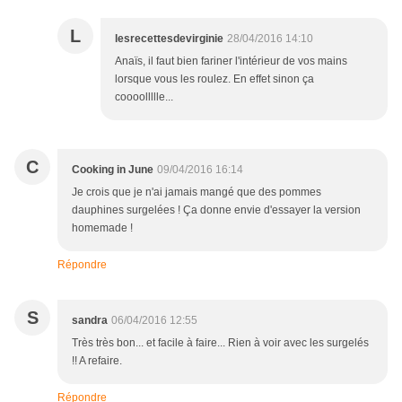
L
lesrecettesdevirginie
28/04/2016 14:10
Anaïs, il faut bien fariner l'intérieur de vos mains
lorsque vous les roulez. En effet sinon ça
coooollllle...
C
Cooking in June
09/04/2016 16:14
Je crois que je n'ai jamais mangé que des pommes
dauphines surgelées ! Ça donne envie d'essayer la version
homemade !
Répondre
S
sandra
06/04/2016 12:55
Très très bon... et facile à faire... Rien à voir avec les surgelés
!! A refaire.
Répondre