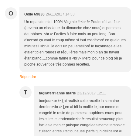
O
Odile 69830
26/11/2017 14:33
Un repas de midi 100% Virginie !! <br /> Poulet rôti au four
(devenu un classique du dimanche chez nous) et pommes
dauphines .<br /> Faciles à faire mais un peu long. Bon
d'accord ça vaut le coup même si tout est dévoré en quelques
minutes!! <br /> Je dois un peu amélioré le façonnage elles
etaient bien rondes et régulières mais mon plan de travail
était blanc.....comme farine !! <br /> Merci pour ce blog où je
pioche souvent de très bonnes recettes.
Répondre
T
tagliaferri anne marie
23/12/2017 12:11
bonjour<br /> j,ai realisé cette recette la semaine
derniere<br /> j,en ai frit la moitie le jour meme et
congelé le reste de pommes dauphines crues pour
les cuire le lendemain<br /> resultat:beaucoup plus
faciles a manier puisque congelees,meme temps de
cuisson et resultat tout aussi parfait,un delice<br />