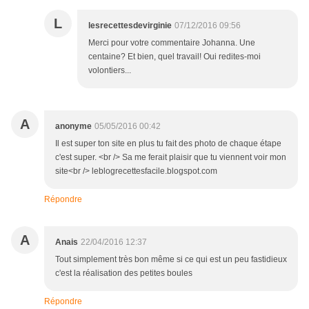
L
lesrecettesdevirginie
07/12/2016 09:56
Merci pour votre commentaire Johanna. Une
centaine? Et bien, quel travail! Oui redites-moi
volontiers...
A
anonyme
05/05/2016 00:42
Il est super ton site en plus tu fait des photo de chaque étape
c'est super. <br /> Sa me ferait plaisir que tu viennent voir mon
site<br /> leblogrecettesfacile.blogspot.com
Répondre
A
Anais
22/04/2016 12:37
Tout simplement très bon même si ce qui est un peu fastidieux
c'est la réalisation des petites boules
Répondre