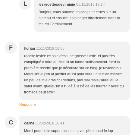
L
lesrecettesdevirginie
06/11/2019 13:14
Bonjour, vous pouvez les congeler crues sur un
plateau et ensuite les plonger directement dans la
friture! Cordialement
F
florian
11/11/2018 19:55
recette testée ce soir. c'est une grosse tuerie. et pas très
compliqué a faire au final si on farine suffisamment. c'est la
première recette que je découvre sur ce blog, je reviendrais.
Merci <br /> j'en ai profiter aussi pour faire un test en mettant
un peu de foie gras cru dedans, pas mal mais j'aurai du le
saler avant. quelqu'un a t'il déjà testé de les fourrer ? avec du
fromage peut etre?
Répondre
C
celine
06/02/2018 16:41
Merci pour cette super recette et avec photo cest le top