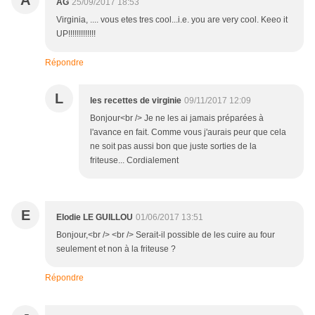
A
AG
25/09/2017 18:53
Virginia, .... vous etes tres cool...i.e. you are very cool. Keeo it
UP!!!!!!!!!!!!!
Répondre
L
les recettes de virginie
09/11/2017 12:09
Bonjour<br /> Je ne les ai jamais préparées à
l'avance en fait. Comme vous j'aurais peur que cela
ne soit pas aussi bon que juste sorties de la
friteuse... Cordialement
E
Elodie LE GUILLOU
01/06/2017 13:51
Bonjour,<br /> <br /> Serait-il possible de les cuire au four
seulement et non à la friteuse ?
Répondre