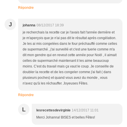
Répondre
J
johanna
08/12/2017 18:39
je recherchais la recette car je l'avais fait l'année dernière et
je m'aperçois que je n'ai pas dit le résultat après congélation.
Je les ai mis congelées dans le four préchauffé comme celles
de supermarché , j'ai surveillé et c'est une tuerie comme m'a
dit mon gendre qui en reveut cette année pour Noël , il aimait
celles de supermarché maintenant il les aime beaucoup
moins. C'est du travail mais ça vaut le coup. Je conseille de
doubler la recette et de les congeler comme j'ai fait ( dans
plusieurs poches) et quand vous avez du monde , vous
n'avez qu'à les réchauffer. Joyeuses Fêtes.
Répondre
L
lesrecettesdevirginie
14/12/2017 11:01
Merci Johanna! BISES et belles Fêtes!