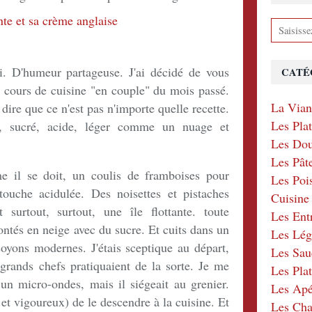
i. D'humeur partageuse. J'ai décidé de vous
CATÉ
 cours de cuisine "en couple" du mois passé.
La Via
 dire que ce n'est pas n'importe quelle recette.
Les Pla
x, sucré, acide, léger comme un nuage et
Les Dou
Les Pât
 il se doit, un coulis de framboises pour
Les Poi
touche acidulée. Des noisettes et pistaches
Cuisin
 surtout, surtout, une île flottante. toute
Les Ent
ntés en neige avec du sucre. Et cuits dans un
Les Lé
soyons modernes. J'étais sceptique au départ,
Les Sau
 grands chefs pratiquaient de la sorte. Je me
Les Plat
n un micro-ondes, mais il siégeait au grenier.
Les Apér
t vigoureux) de le descendre à la cuisine. Et
Les Ch