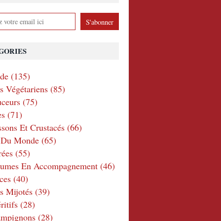
GORIES
nde
(135)
ts Végétariens
(85)
ceurs
(75)
es
(71)
ssons Et Crustacés
(66)
e Du Monde
(65)
rées
(55)
gumes En Accompagnement
(46)
ces
(40)
s Mijotés
(39)
itifs
(28)
ampignons
(28)