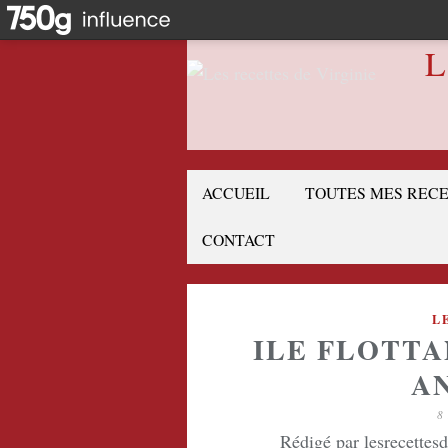
L
ACCUEIL
TOUTES MES REC
CONTACT
L
ILE FLOTTA
A
8
Rédigé par lesrecettes