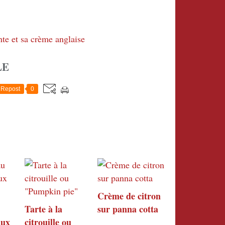
LE
Repost
0
Crème de citron
Tarte à la
sur panna cotta
aux
citrouille ou