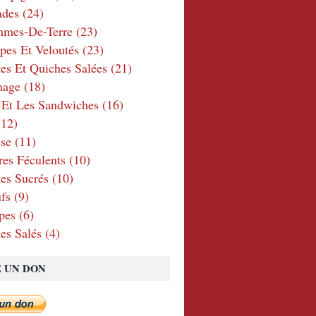
ades
(24)
mmes-De-Terre
(23)
pes Et Veloutés
(23)
tes Et Quiches Salées
(21)
mage
(18)
 Et Les Sandwiches
(16)
12)
se
(11)
res Féculents
(10)
es Sucrés
(10)
fs
(9)
pes
(6)
es Salés
(4)
E UN DON