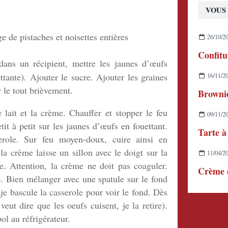
VOUS 
 de pistaches et noisettes entières
26/10/2
ans un récipient, mettre les jaunes d’œufs
ottante). Ajouter le sucre. Ajouter les graines
16/11/2
r le tout brièvement.
Brownie
 lait et la crème. Chauffer et stopper le feu
09/11/2
etit à petit sur les jaunes d’œufs en fouettant.
Tarte à
erole. Sur feu moyen-doux, cuire ainsi en
a crème laisse un sillon avec le doigt sur la
11/04/2
ête. Attention, la crème ne doit pas coaguler.
Crème d
p. Bien mélanger avec une spatule sur le fond
je bascule la casserole pour voir le fond. Dès
eut dire que les oeufs cuisent, je la retire).
ol au réfrigérateur.