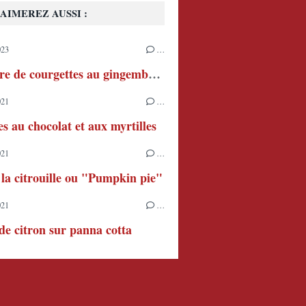
AIMEREZ AUSSI :
023
…
Confiture de courgettes au gingembre et au citron
021
…
s au chocolat et aux myrtilles
021
…
 la citrouille ou "Pumpkin pie"
021
…
e citron sur panna cotta