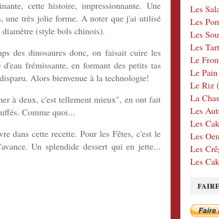
inante, cette histoire, impressionnante. Une
Les Sal
s, une très jolie forme. A noter que j'ai utilisé
Les Po
 diamètre (style bols chinois).
Les Sou
Les Tar
ps des dinosaures donc, on faisait cuire les
Le Fro
e d'eau frémissante, en formant des petits tas
Le Pain
disparu. Alors bienvenue à la technologie!
Le Riz
(
La Chas
er à deux, c'est tellement mieux", en ont fait
Les Aut
bluffés. Comme quoi...
Les Cak
e dans cette recette. Pour les Fêtes, c'est le
Les Oeu
avance. Un splendide dessert qui en jette...
Les Crê
Les Cak
FAIR