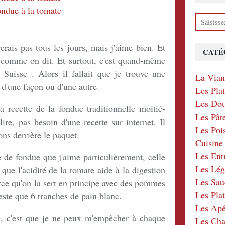
erais pas tous les jours, mais j'aime bien. Et
CATÉ
e comme on dit. Et surtout, c'est quand-même
Suisse . Alors il fallait que je trouve une
La Via
 d'une façon ou d'une autre.
Les Pla
Les Dou
 recette de la fondue traditionnelle moitié-
Les Pât
ire, pas besoin d'une recette sur internet. Il
Les Poi
ions derrière le paquet.
Cuisin
Les Ent
 de fondue que j'aime particulièrement, celle
Les Lé
que l'acidité de la tomate aide à la digestion
Les Sau
ce qu'on la sert en principe avec des pommes
Les Plat
geste que 6 tranches de pain blanc.
Les Apér
e, c'est que je ne peux m'empêcher à chaque
Les Ch