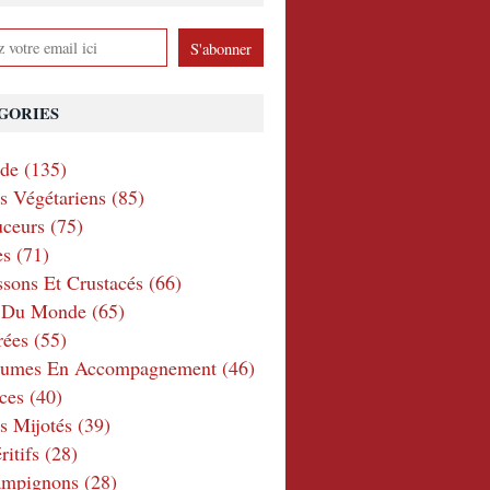
GORIES
nde
(135)
ts Végétariens
(85)
ceurs
(75)
es
(71)
ssons Et Crustacés
(66)
e Du Monde
(65)
rées
(55)
gumes En Accompagnement
(46)
ces
(40)
s Mijotés
(39)
itifs
(28)
ampignons
(28)