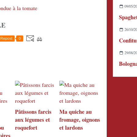
09/05/2
LE
26/10/2
Repost
0
29/08/2
Bologna
Pâtissons farcis
Ma quiche au
aux légumes et
fromage, oignons
ou
roquefort
et lardons
oires