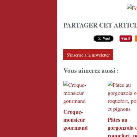
PARTAGER CET ARTIC
S'inscrire à la newsletter
Vous aimerez aussi :
Croque-
monsieur
Pâtes au
gourmand
gorgonzola 
roquefort, p