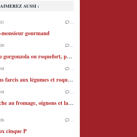
AIMEREZ AUSSI :
021
…
-monsieur gourmand
020
…
Pâtes au gorgonzola ou roquefort, poires et pignons
018
…
Pâtissons farcis aux légumes et roquefort
018
…
Ma quiche au fromage, oignons et lardons
026
…
ux cinque P