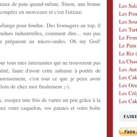
ceaux de pain quand-même. Sinon, une bonne
Les Sal
coupées en morceaux et c'est l'extase.
Les Po
Les Sou
élange pour fondue. Des fromagers au top, il
Les Tar
ondues industrielles, comment dire... suis pas
Le Fro
e préparent au micro-ondes. Oh my God!
Le Pain
Le Riz
(
La Chas
our tous mes internautes qui ne trouveront pas
Les Aut
té, faute d'avoir cette aubaine à portée de
Les Cak
eusement, c'est tout ce que je peux avoir
Les Oeu
 loin de chez moi finalement ;-).
Les Crê
x, essayez une fois de varier un peu grâce à la
Les Cak
tez votre caquelon, vos patates et votre boîte
.
FAIR