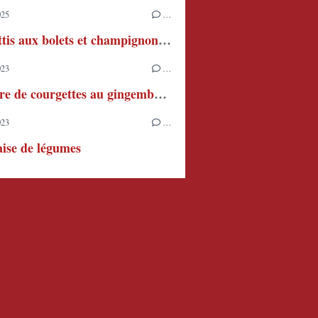
025
…
Spaghettis aux bolets et champignons de Paris
023
…
Confiture de courgettes au gingembre et au citron
023
…
ise de légumes