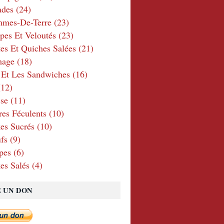
ades
(24)
mmes-De-Terre
(23)
pes Et Veloutés
(23)
tes Et Quiches Salées
(21)
mage
(18)
 Et Les Sandwiches
(16)
12)
se
(11)
res Féculents
(10)
es Sucrés
(10)
fs
(9)
pes
(6)
es Salés
(4)
E UN DON