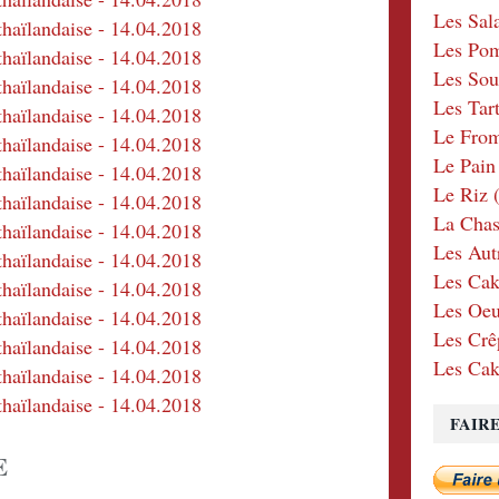
Les Sal
Les Po
Les Sou
Les Tar
Le Fro
Le Pain
Le Riz
(
La Chas
Les Aut
Les Cak
Les Oeu
Les Crê
Les Cak
FAIR
E