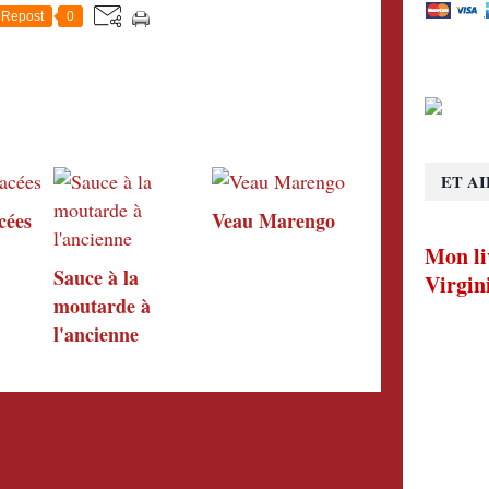
Repost
0
ET AI
cées
Veau Marengo
Mon li
Sauce à la
Virgin
moutarde à
l'ancienne