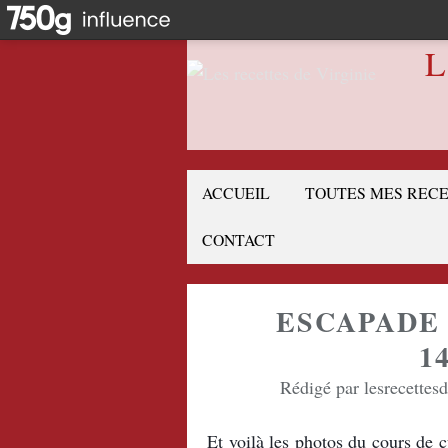
L
ACCUEIL
TOUTES MES REC
CONTACT
ESCAPADE 
1
Rédigé par lesrecettes
Et voilà les photos du cours de 