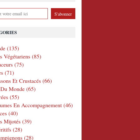
GORIES
nde
(135)
ts Végétariens
(85)
ceurs
(75)
es
(71)
ssons Et Crustacés
(66)
e Du Monde
(65)
rées
(55)
gumes En Accompagnement
(46)
ces
(40)
s Mijotés
(39)
itifs
(28)
ampignons
(28)