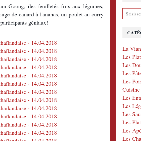
Goong, des feuilletés frits aux légumes,
ouge de canard à l'ananas, un poulet au curry
participants géniaux!
CATÉ
La Via
Les Pla
Les Dou
Les Pât
Les Poi
Cuisin
Les Ent
Les Lé
Les Sau
Les Plat
Les Apér
Les Ch