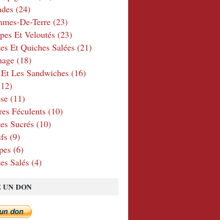
ades
(24)
mmes-De-Terre
(23)
pes Et Veloutés
(23)
tes Et Quiches Salées
(21)
mage
(18)
 Et Les Sandwiches
(16)
12)
se
(11)
res Féculents
(10)
es Sucrés
(10)
fs
(9)
pes
(6)
es Salés
(4)
E UN DON