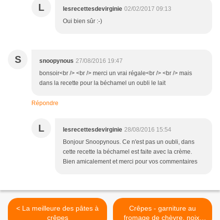
L
lesrecettesdevirginie
02/02/2017 09:13
Oui bien sûr :-)
S
snoopynous
27/08/2016 19:47
bonsoir<br /> <br /> merci un vrai régale<br /> <br /> mais
dans la recette pour la béchamel un oubli le lait
Répondre
L
lesrecettesdevirginie
28/08/2016 15:54
Bonjour Snoopynous. Ce n'est pas un oubli, dans
cette recette la béchamel est faite avec la crème.
Bien amicalement et merci pour vos commentaires
< La meilleure des pâtes à
Crêpes - garniture au
crêpes
fromage de chèvre, noix,