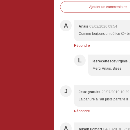
Ajouter un commentaire
A
Anaïs
03/02/2026 09:54
Comme toujours un délice 😊<br /
Répondre
L
lesrecettesdevirginie
Merci Anaïs. Bises
J
Jeux gratuits
29/07/2019 10:29
La panure a l'air juste parfaite !!
Répondre
A
Alison Pomart
04/11/2018 17:3