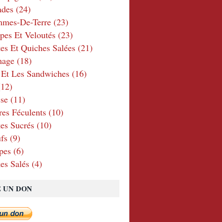
ades
(24)
mmes-De-Terre
(23)
pes Et Veloutés
(23)
tes Et Quiches Salées
(21)
mage
(18)
 Et Les Sandwiches
(16)
12)
se
(11)
res Féculents
(10)
es Sucrés
(10)
fs
(9)
pes
(6)
es Salés
(4)
E UN DON