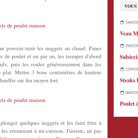
VOUS 
24/05/2
Veau M
29/02/2
ur pouvoir tenir les nuggets au chaud. Paner
x de poulet et un par un, les tremper d'abord
Salsicc
eufs, puis les rouler généreusement dans les
22/09/2
n plat. Mettre 3 bons centimètres de hauteur
chauffer sur feu moyen fort.
08/05/2
Poulet 
 plonger quelques nuggets et les faire frire à
les retournant à mi-cuisson. J'insiste, ne pas