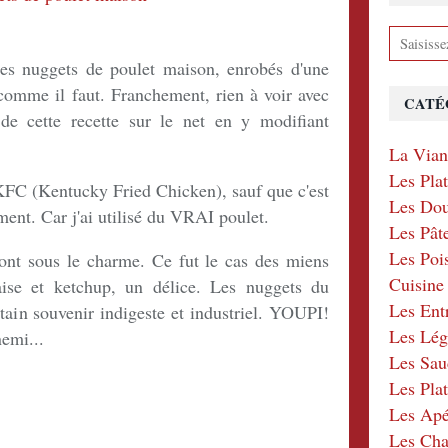
 nuggets de poulet maison, enrobés d'une
comme il faut. Franchement, rien à voir avec
CATÉ
e de cette recette sur le net en y modifiant
La Via
Les Pla
n KFC (Kentucky Fried Chicken), sauf que c'est
Les Dou
ment. Car j'ai utilisé du VRAI poulet.
Les Pât
Les Poi
ront sous le charme. Ce fut le cas des miens
Cuisin
se et ketchup, un délice. Les nuggets du
Les Ent
ain souvenir indigeste et industriel. YOUPI!
Les Lé
nemi...
Les Sau
Les Plat
Les Apér
Les Ch