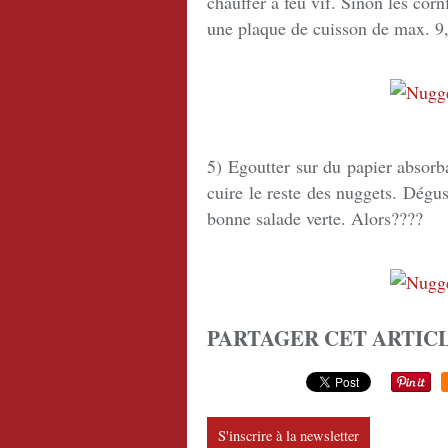
chauffer à feu vif. Sinon les cor
une plaque de cuisson de max. 9, j
5)
Egoutter sur du papier absorba
cuire le reste des nuggets. Dégu
bonne salade verte. Alors????
PARTAGER CET ARTIC
S'inscrire à la newsletter