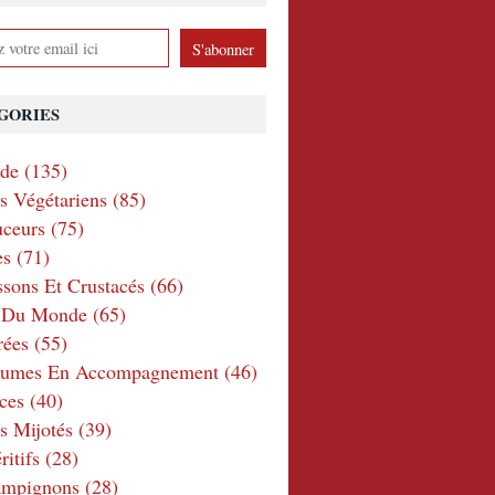
GORIES
nde
(135)
ts Végétariens
(85)
ceurs
(75)
es
(71)
ssons Et Crustacés
(66)
e Du Monde
(65)
rées
(55)
gumes En Accompagnement
(46)
ces
(40)
s Mijotés
(39)
itifs
(28)
ampignons
(28)