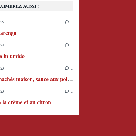
AIMEREZ AUSSI :
025
…
arengo
024
…
ia in umido
023
…
Steaks hachés maison, sauce aux poivrons et à la crème
023
…
à la crème et au citron