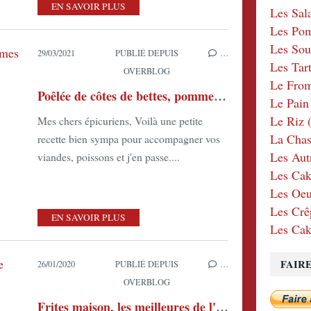
EN SAVOIR PLUS
Les Sal
Les Po
Les Sou
29/03/2021
PUBLIÉ DEPUIS
…
Les Tar
OVERBLOG
Le Fro
Poêlée de côtes de bettes, pommes de terre et lard fumé
Le Pain
Le Riz
(
Mes chers épicuriens, Voilà une petite
La Chas
recette bien sympa pour accompagner vos
Les Aut
viandes, poissons et j'en passe....
Les Cak
Les Oeu
Les Crê
EN SAVOIR PLUS
Les Cak
FAIR
26/01/2020
PUBLIÉ DEPUIS
…
OVERBLOG
Frites maison, les meilleures de l'Univers