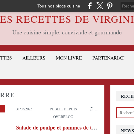
Tous nos blogs cuisine
ES RECETTES DE VIRGIN
Une cuisine simple, conviviale et gourmande
ETTES
AILLEURS
MON LIVRE
PARTENARIAT
ERRE
RECH
,
LES ENTRÉES
,
LES POMMES-DE-TERRE
31/03/2025
PUBLIÉ DEPUIS
…
OVERBLOG
Salade de poulpe et pommes de terre à l'aïoli
NEWS