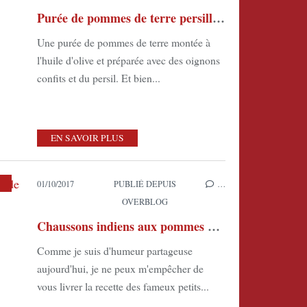
Purée de pommes de terre persillée aux oignons confits
Une purée de pommes de terre montée à
l'huile d'olive et préparée avec des oignons
confits et du persil. Et bien...
EN SAVOIR PLUS
,
LES POMMES-DE-TERRE
,
LES APÉRITIFS
,
CUISINE DU MONDE
,
LES P
01/10/2017
PUBLIÉ DEPUIS
…
OVERBLOG
Chaussons indiens aux pommes de terre et petits pois
Comme je suis d'humeur partageuse
aujourd'hui, je ne peux m'empêcher de
vous livrer la recette des fameux petits...