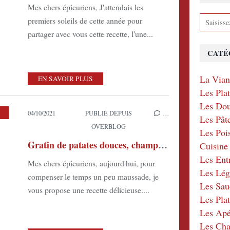
Mes chers épicuriens, J'attendais les
premiers soleils de cette année pour
partager avec vous cette recette, l'une...
CATÉ
La Via
EN SAVOIR PLUS
Les Pla
Les Dou
,
LES LÉGUMES EN ACCOMPAGNEMENT
04/10/2021
PUBLIÉ DEPUIS
…
Les Pât
OVERBLOG
Les Poi
Gratin de patates douces, champignons et poireaux
Cuisin
Les Ent
Mes chers épicuriens, aujourd'hui, pour
Les Lé
compenser le temps un peu maussade, je
Les Sau
vous propose une recette délicieuse....
Les Plat
Les Apér
Les Ch