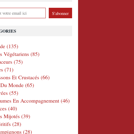
GORIES
nde
(135)
ts Végétariens
(85)
ceurs
(75)
es
(71)
ssons Et Crustacés
(66)
e Du Monde
(65)
rées
(55)
gumes En Accompagnement
(46)
ces
(40)
s Mijotés
(39)
itifs
(28)
ampignons
(28)