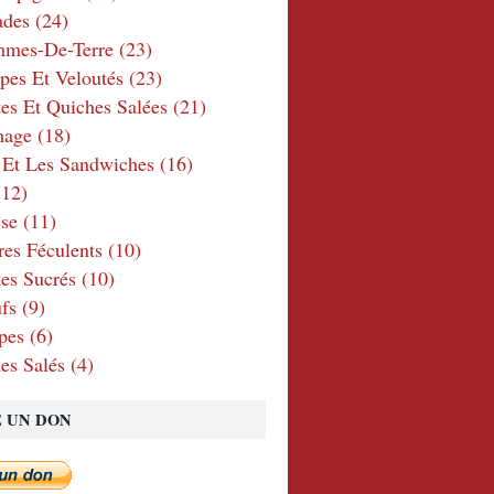
ades
(24)
mmes-De-Terre
(23)
pes Et Veloutés
(23)
tes Et Quiches Salées
(21)
mage
(18)
 Et Les Sandwiches
(16)
12)
se
(11)
res Féculents
(10)
es Sucrés
(10)
fs
(9)
pes
(6)
es Salés
(4)
E UN DON