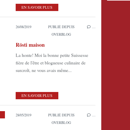
EN SAVOIR PLUS
26/08/2019
PUBLIÉ DEPUIS
…
OVERBLOG
Rösti maison
La honte! Moi la bonne petite Suissesse
fière de l'être et blogueuse culinaire de
surcroît, ne vous avais même...
EN SAVOIR PLUS
28/05/2019
PUBLIÉ DEPUIS
…
OVERBLOG