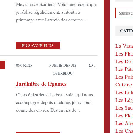
Mes chers épicuriens, Voici une recette que
je réalise régulièrement, surtout au
printemps avec l'arrivée des carottes...
CATÉ
La Via
EN SAVOIR PLUS
Les Pla
Les Dou
06/04/2025
PUBLIÉ DEPUIS
…
Les Pât
OVERBLOG
Les Poi
Jardinière de légumes
Cuisin
Les Ent
Chers épicuriens, Le beau soleil qui nous
Les Lé
accompagne depuis quelques jours nous
Les Sau
donne des envies. Des envies de...
Les Plat
Les Apér
Les Ch