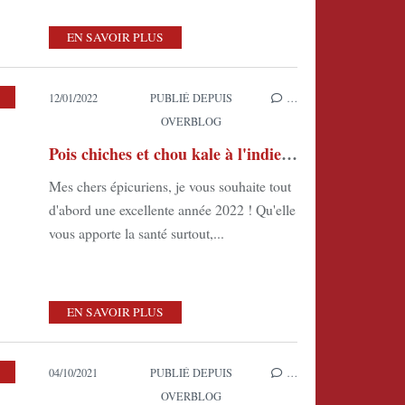
EN SAVOIR PLUS
,
LES PLATS VÉGÉTARIENS
,
CUISINE DU MONDE
12/01/2022
PUBLIÉ DEPUIS
…
OVERBLOG
Pois chiches et chou kale à l'indienne
Mes chers épicuriens, je vous souhaite tout
d'abord une excellente année 2022 ! Qu'elle
vous apporte la santé surtout,...
EN SAVOIR PLUS
,
LES LÉGUMES EN ACCOMPAGNEMENT
04/10/2021
PUBLIÉ DEPUIS
…
OVERBLOG