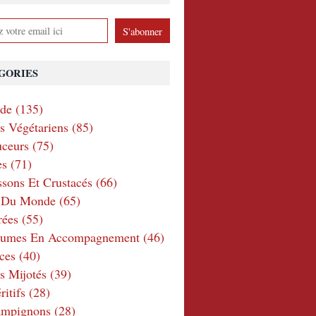
GORIES
nde
(135)
ts Végétariens
(85)
ceurs
(75)
es
(71)
ssons Et Crustacés
(66)
e Du Monde
(65)
rées
(55)
gumes En Accompagnement
(46)
ces
(40)
s Mijotés
(39)
itifs
(28)
ampignons
(28)