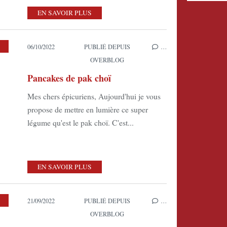
EN SAVOIR PLUS
,
LES PLATS VÉGÉTARIENS
06/10/2022
PUBLIÉ DEPUIS
…
OVERBLOG
Pancakes de pak choï
Mes chers épicuriens, Aujourd'hui je vous
propose de mettre en lumière ce super
légume qu'est le pak choï. C'est...
EN SAVOIR PLUS
21/09/2022
PUBLIÉ DEPUIS
…
OVERBLOG