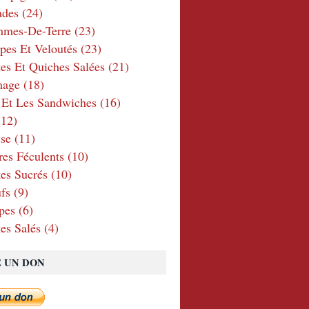
ades
(24)
mmes-De-Terre
(23)
pes Et Veloutés
(23)
tes Et Quiches Salées
(21)
mage
(18)
 Et Les Sandwiches
(16)
12)
se
(11)
res Féculents
(10)
es Sucrés
(10)
fs
(9)
pes
(6)
es Salés
(4)
E UN DON