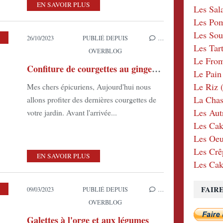
EN SAVOIR PLUS
Les Sal
Les Po
Les Sou
,
LES DOUCEURS
,
LES PLATS VÉGÉTARIENS
26/10/2023
PUBLIÉ DEPUIS
…
Les Tar
OVERBLOG
Le Fro
Confiture de courgettes au gingembre et au citron
Le Pain
Le Riz
(
Mes chers épicuriens, Aujourd'hui nous
La Chas
allons profiter des dernières courgettes de
Les Aut
votre jardin. Avant l'arrivée...
Les Cak
Les Oeu
Les Crê
EN SAVOIR PLUS
Les Cak
FAIR
09/03/2023
PUBLIÉ DEPUIS
…
OVERBLOG
Galettes à l'orge et aux légumes