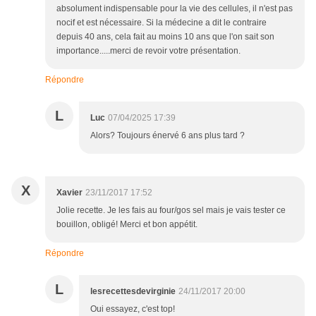
absolument indispensable pour la vie des cellules, il n'est pas
nocif et est nécessaire. Si la médecine a dit le contraire
depuis 40 ans, cela fait au moins 10 ans que l'on sait son
importance.....merci de revoir votre présentation.
Répondre
L
Luc
07/04/2025 17:39
Alors? Toujours énervé 6 ans plus tard ?
X
Xavier
23/11/2017 17:52
Jolie recette. Je les fais au four/gos sel mais je vais tester ce
bouillon, obligé! Merci et bon appétit.
Répondre
L
lesrecettesdevirginie
24/11/2017 20:00
Oui essayez, c'est top!