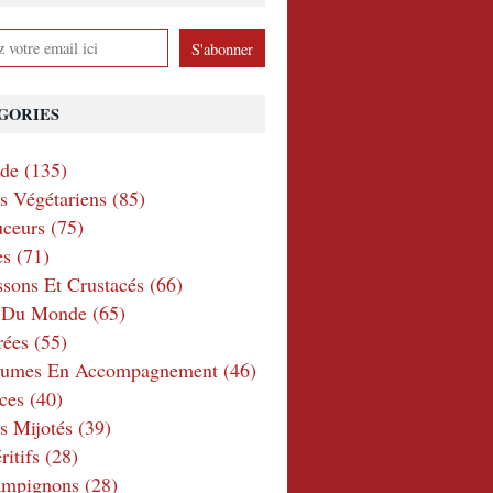
GORIES
nde
(135)
ts Végétariens
(85)
ceurs
(75)
es
(71)
ssons Et Crustacés
(66)
e Du Monde
(65)
rées
(55)
gumes En Accompagnement
(46)
ces
(40)
s Mijotés
(39)
itifs
(28)
ampignons
(28)