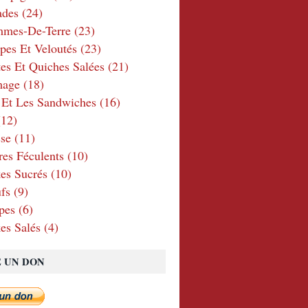
ades
(24)
mmes-De-Terre
(23)
pes Et Veloutés
(23)
tes Et Quiches Salées
(21)
mage
(18)
 Et Les Sandwiches
(16)
12)
se
(11)
res Féculents
(10)
es Sucrés
(10)
fs
(9)
pes
(6)
es Salés
(4)
E UN DON