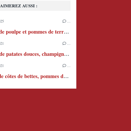
AIMEREZ AUSSI :
025
…
Salade de poulpe et pommes de terre à l'aïoli
021
…
Gratin de patates douces, champignons et poireaux
021
…
Poêlée de côtes de bettes, pommes de terre et lard fumé