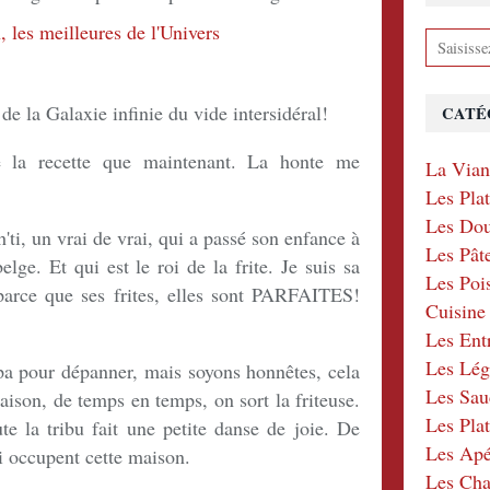
 de la Galaxie infinie du vide intersidéral!
CATÉ
 la recette que maintenant. La honte me
La Via
Les Pla
Les Dou
'ti, un vrai de vrai, qui a passé son enfance à
Les Pât
elge. Et qui est le roi de la frite. Je suis sa
Les Poi
 parce que ses frites, elles sont PARFAITES!
Cuisin
Les Ent
Les Lé
mpa pour dépanner, mais soyons honnêtes, cela
Les Sau
maison, de temps en temps, on sort la friteuse.
Les Plat
ute la tribu fait une petite danse de joie. De
Les Apér
ui occupent cette maison.
Les Ch