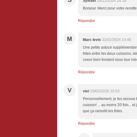
Sylvain
29/12/2024 14:16
Bonjour. Merci pour votre recette.
Répondre
M
Marc levis
11/02/2024 14:46
Une petite astuce supplémentaire
frites entre les deux cuissons, 
coeur bien fondant sous leur robe
Répondre
V
vivi
10/02/2020 16:53
Personnellement, je les secoue bi
cuisson! ... au moins 20 fois... e
que ça ramollit les frites.
Répondre