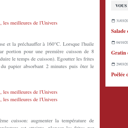
VOUS 
31/03/2
04/10/2
euse et la préchauffer à 160°C. Lorsque l'huile
 par portion pour une première cuisson de 8
éduire le temps de cuisson). Egoutter les frites
29/03/2
 du papier absorbant 2 minutes puis ôter le
ième cuisson: augmenter la température de
érature est atteinte, plonger les frites par