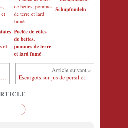
Schupfnudeln
tates
Poêlée de côtes
de bettes,
 et
pommes de terre
et lard fumé
Tofu sauté à l'ail et aux deux poivres
Escargots sur jus de persil et crème d'ail
RTICLE