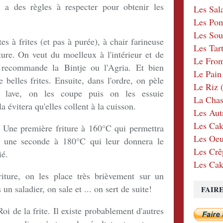
 des règles à respecter pour obtenir les
Les Sal
Les Po
Les Sou
es à frites (et pas à purée), à chair farineuse
Les Tar
iture. On veut du moelleux à l'intérieur et de
Le Fro
s recommande la Bintje ou l'Agria. Et bien
Le Pain
e belles frites. Ensuite, dans l'ordre, on pèle
Le Riz
(
 lave, on les coupe puis on les essuie
La Chas
 évitera qu'elles collent à la cuisson.
Les Aut
Les Cak
. Une première friture à 160°C qui permettra
Les Oeu
 et une seconde à 180°C qui leur donnera le
Les Crê
ié.
Les Cak
riture, on les place très brièvement sur un
un saladier, on sale et ... on sert de suite!
FAIR
i de la frite. Il existe probablement d'autres