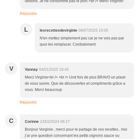
lardons. Je ne consomme pas le porc.<br /> Merci Virginie!
Répondre
L
lesrecettesdevirginie
08/07/2025 19:05
N'en mettez simplement pas car je ne vois pas par
quoi les remplacer. Cordialement
V
Vannay
04/01/2025 18:45
Merci Virginie<br /> <br /> Und fois de plus BRAVO un plasir
de vous suivre. Que de découvertes et compliments grâce a
vous. Merci beaucoup
Répondre
C
Corinne
23/02/2024 08:27
Bonjour Vorginie , merci pour le partage de vos recettes.. moi
j’ai une question concernant les petits oignons sauce ou