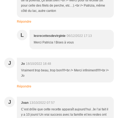
de la polenta, ça allait bien.<br /> Merci pour la recette (et
pour celle des filets de perche, etc…).<br /> Patrizia, même
côté du lac, autre canton
Répondre
L
lesrecettesdevirginie
06/12/2022 17:13
Merci Patricia ! Bises à vous
J
Jo
18/10/2022 18:48
Vraiment trop beau, trop bon!!!!<br /> Merci infiniment!!!!!<br />
Jo
Répondre
J
Joan
13/10/2022 07:57
C’est drôle que cette recette apparaît aujourd’hui. Je l’ai fait il
y a 10 jours! Un vrai success avec la famille et les restes ont