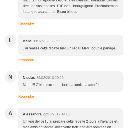
marché mon épouse s'est régalée comme d'habitude. Jamais
déçu de vos recettes. THE bœuf bourguignon. Prochainement
la langue aux câpres. Bisou bisous
Répondre
L
leana
08/02/2020 22:52
J'ai réalisé cette recette hier, un régal! Merci pour le partage
Répondre
N
Nicolas
25/02/2018 20:16
Miam !!! C'était excellent, toute la famille a adoré !
Répondre
A
Alessandra
22/10/2017 14:02
Un vrai délice ! J ai préparé cette recette 2 jours à l’avance et
mes amis ont adorė, avec votre tarte fine aux pommes en