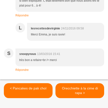
si bien expliquée. C'était tellement bon que nous avons fini le
plat pour 6... à 4!
Répondre
L
lesrecettesdevirginie
24/11/2016 09:58
Merci Emma, je suis ravie!
S
snoopynous
13/03/2016 15:41
très bon a refaire<br /> merci
Répondre
< Pancakes de pak choï
Orecchiette à la cime di
rapa >