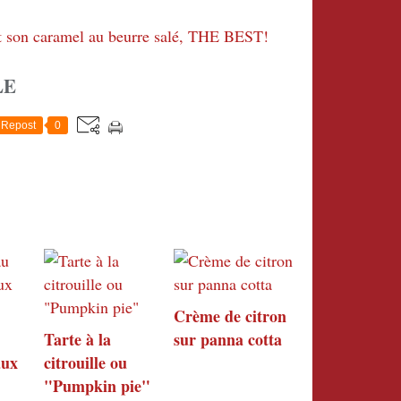
LE
Repost
0
Crème de citron
Tarte à la
sur panna cotta
aux
citrouille ou
"Pumpkin pie"