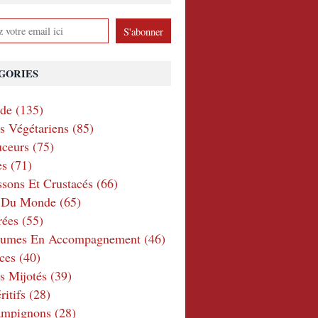
GORIES
nde
(135)
ts Végétariens
(85)
ceurs
(75)
es
(71)
ssons Et Crustacés
(66)
e Du Monde
(65)
rées
(55)
gumes En Accompagnement
(46)
ces
(40)
s Mijotés
(39)
itifs
(28)
ampignons
(28)