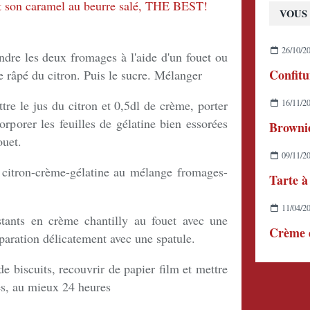
VOUS 
26/10/2
ndre les deux fromages à l'aide d'un fouet ou
e râpé du citron. Puis le sucre. Mélanger
tre le jus du citron et 0,5dl de crème, porter
16/11/2
corporer les feuilles de gélatine bien essorées
Brownie
ouet.
09/11/2
 citron-crème-gélatine au mélange fromages-
Tarte à
11/04/2
tants en crème chantilly au fouet avec une
Crème d
éparation délicatement avec une spatule.
de biscuits, recouvrir de papier film et mettre
es, au mieux 24 heures