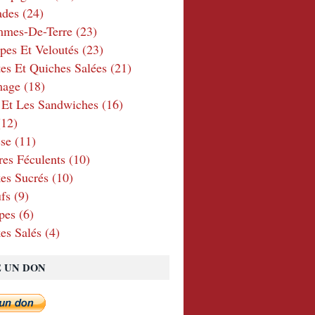
ades
(24)
mmes-De-Terre
(23)
pes Et Veloutés
(23)
tes Et Quiches Salées
(21)
mage
(18)
 Et Les Sandwiches
(16)
12)
se
(11)
res Féculents
(10)
es Sucrés
(10)
fs
(9)
pes
(6)
es Salés
(4)
E UN DON