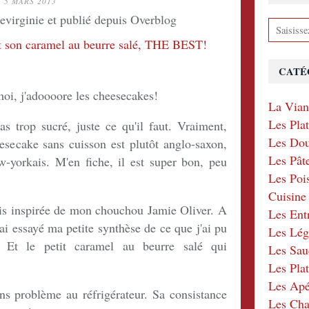
5 MARS 2013
devirginie et publié depuis Overblog
CATÉ
moi, j'adoooore les cheesecakes!
La Via
Les Pla
s trop sucré, juste ce qu'il faut. Vraiment,
Les Dou
heesecake sans cuisson est plutôt anglo-saxon,
Les Pât
-yorkais. M'en fiche, il est super bon, peu
Les Poi
Cuisin
uis inspirée de mon chouchou Jamie Oliver. A
Les Ent
ai essayé ma petite synthèse de ce que j'ai pu
Les Lé
! Et le petit caramel au beurre salé qui
Les Sau
Les Plat
Les Apér
ans problème au réfrigérateur. Sa consistance
Les Ch