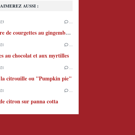
AIMEREZ AUSSI :
023
…
Confiture de courgettes au gingembre et au citron
021
…
s au chocolat et aux myrtilles
021
…
 la citrouille ou "Pumpkin pie"
021
…
e citron sur panna cotta