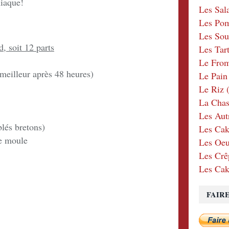
niaque!
Les Sal
Les Po
Les Sou
, soit 12 parts
Les Tar
Le Fro
 meilleur après 48 heures)
Le Pain
Le Riz
(
La Chas
Les Aut
blés bretons)
Les Cak
le moule
Les Oeu
Les Crê
Les Cak
FAIR