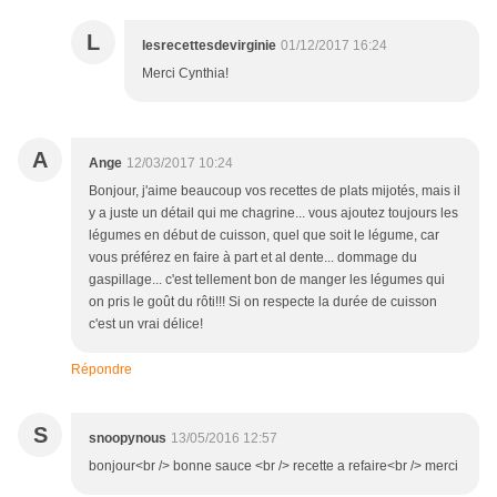
L
lesrecettesdevirginie
01/12/2017 16:24
Merci Cynthia!
A
Ange
12/03/2017 10:24
Bonjour, j'aime beaucoup vos recettes de plats mijotés, mais il
y a juste un détail qui me chagrine... vous ajoutez toujours les
légumes en début de cuisson, quel que soit le légume, car
vous préférez en faire à part et al dente... dommage du
gaspillage... c'est tellement bon de manger les légumes qui
on pris le goût du rôti!!! Si on respecte la durée de cuisson
c'est un vrai délice!
Répondre
S
snoopynous
13/05/2016 12:57
bonjour<br /> bonne sauce <br /> recette a refaire<br /> merci