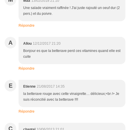
Maa
13/02/2018 21:10
Une salade vraiment raffinée ! J'ai juste rajouté un oeuf dur (2
pers.) et du poivre.
Répondre
A
Allou
12/12/2017 21:20
Bonjour es que la betterave perd ces vitamines quand elle est
cuite
Répondre
E
Etienne
21/08/2017 14:35
la betterave rouge avec cette vinaigrette.... délicieux;<br /> Je
suis réconcilié avec la betterave !!!!
Répondre
C
chantal
10/06/2013 21:01