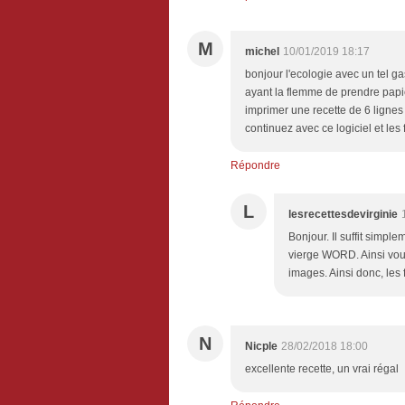
M
michel
10/01/2019 18:17
bonjour l'ecologie avec un tel gas
ayant la flemme de prendre papie
imprimer une recette de 6 ligne
continuez avec ce logiciel et les 
Répondre
L
lesrecettesdevirginie
Bonjour. Il suffit simple
vierge WORD. Ainsi vous 
images. Ainsi donc, les f
N
Nicple
28/02/2018 18:00
excellente recette, un vrai régal