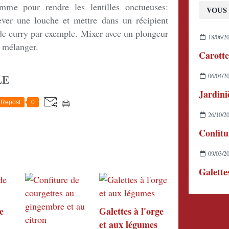
me pour rendre les lentilles onctueuses:
VOUS 
lever une louche et mettre dans un récipient
 de curry par exemple. Mixer avec un plongeur
18/06/2
t mélanger.
Carotte
LE
06/04/2
Jardini
Repost
0
26/10/2
09/03/2
Galette
e
Galettes à l'orge
et aux légumes