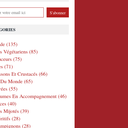
GORIES
nde
(135)
ts Végétariens
(85)
ceurs
(75)
es
(71)
ssons Et Crustacés
(66)
e Du Monde
(65)
rées
(55)
gumes En Accompagnement
(46)
ces
(40)
s Mijotés
(39)
itifs
(28)
ampignons
(28)