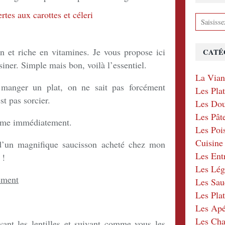
ain et riche en vitamines. Je vous propose ici
CATÉ
siner. Simple mais bon, voilà l’essentiel.
La Via
manger un plat, on ne sait pas forcément
Les Pla
t pas sorcier.
Les Dou
Les Pât
lème immédiatement.
Les Poi
Cuisin
d’un magnifique saucisson acheté chez mon
Les Ent
 !
Les Lé
ement
Les Sau
Les Plat
Les Apér
Les Ch
ant les lentilles et suivant comme vous les