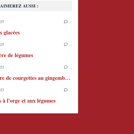
AIMEREZ AUSSI :
025
…
s glacées
025
…
ère de légumes
023
…
Confiture de courgettes au gingembre et au citron
023
…
s à l'orge et aux légumes