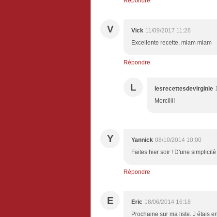
Répondre
V
Vick
11/09/2017 11:26
Excellente recette, miam miam
Répondre
L
lesrecettesdevirginie
Merciiii!
Y
Yannick
08/10/2014 10:00
Faites hier soir ! D'une simplicité
Répondre
E
Eric
18/06/2014 16:18
Prochaine sur ma liste. J étais e