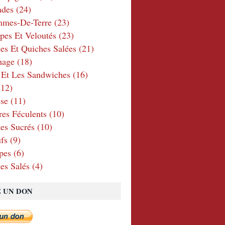
ades
(24)
mmes-De-Terre
(23)
pes Et Veloutés
(23)
tes Et Quiches Salées
(21)
mage
(18)
 Et Les Sandwiches
(16)
12)
se
(11)
res Féculents
(10)
es Sucrés
(10)
fs
(9)
pes
(6)
es Salés
(4)
E UN DON