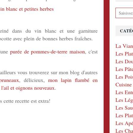
ariné dans du vin blanc et une garniture
CATÉ
ocotte avec plein de bonnes herbes fraîches.
La Via
d'une
purée de pommes-de-terre maison
, c'est
Les Pla
Les Dou
Les Pât
ailleurs vous trouverez sur mon blog d'autres
Les Poi
pruneaux
, délicieux,
mon lapin flambé en
Cuisin
l'ail et oignons nouveaux
.
Les Ent
Les Lé
 cette recette est extra!
Les Sau
Les Plat
Les Apér
Les Ch