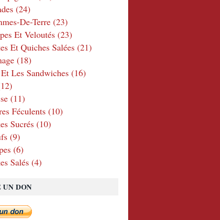
ades
(24)
mmes-De-Terre
(23)
pes Et Veloutés
(23)
tes Et Quiches Salées
(21)
mage
(18)
 Et Les Sandwiches
(16)
12)
se
(11)
res Féculents
(10)
es Sucrés
(10)
fs
(9)
pes
(6)
es Salés
(4)
E UN DON