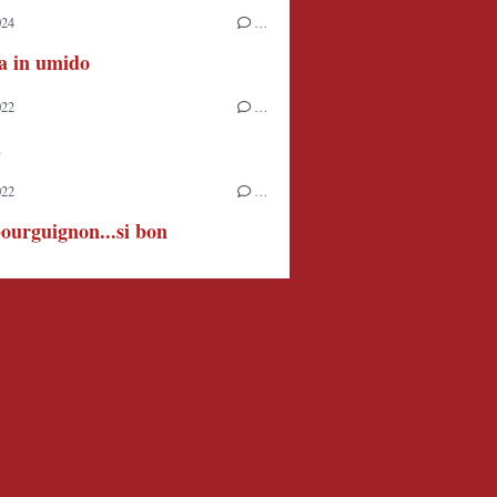
024
…
ia in umido
022
…
h
022
…
ourguignon...si bon