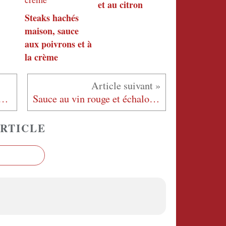
et au citron
Steaks hachés
maison, sauce
aux poivrons et à
la crème
e potimarron, jambon cru et parmesan
Sauce au vin rouge et échalotes
RTICLE