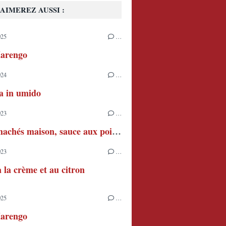
AIMEREZ AUSSI :
025
…
arengo
024
…
ia in umido
023
…
Steaks hachés maison, sauce aux poivrons et à la crème
023
…
à la crème et au citron
025
…
arengo