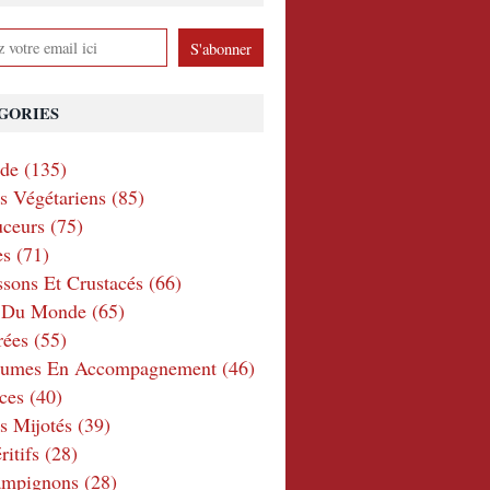
GORIES
nde
(135)
ts Végétariens
(85)
ceurs
(75)
es
(71)
ssons Et Crustacés
(66)
e Du Monde
(65)
rées
(55)
gumes En Accompagnement
(46)
ces
(40)
s Mijotés
(39)
itifs
(28)
ampignons
(28)