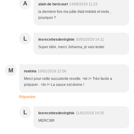
A
alain de hericourt
14/06/2019 11:23
la derniere fois ma pâte était imbibé et mole ,
pourquoi ?
L
lesrecettesdevirginie
30/03/2019 14:11
Super idée, merci Johanna, je vais tester
M
makina
10/01/2019 12:56
Merci pour cette succulente recette. <br /> Très facile a
préparer . <br /> La sauce est divine !
Répondre
L
lesrecettesdevirginie
11/01/2019 19:35
MERCIIIII!