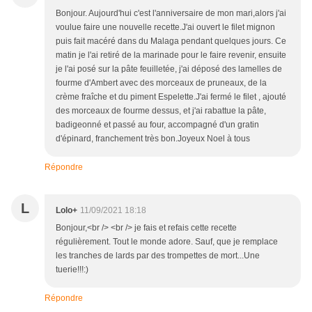
Bonjour. Aujourd'hui c'est l'anniversaire de mon mari,alors j'ai
voulue faire une nouvelle recette.J'ai ouvert le filet mignon
puis fait macéré dans du Malaga pendant quelques jours. Ce
matin je l'ai retiré de la marinade pour le faire revenir, ensuite
je l'ai posé sur la pâte feuilletée, j'ai déposé des lamelles de
fourme d'Ambert avec des morceaux de pruneaux, de la
crème fraîche et du piment Espelette.J'ai fermé le filet , ajouté
des morceaux de fourme dessus, et j'ai rabattue la pâte,
badigeonné et passé au four, accompagné d'un gratin
d'épinard, franchement très bon.Joyeux Noel à tous
Répondre
L
Lolo+
11/09/2021 18:18
Bonjour,<br /> <br /> je fais et refais cette recette
régulièrement. Tout le monde adore. Sauf, que je remplace
les tranches de lards par des trompettes de mort...Une
tuerie!!!:)
Répondre