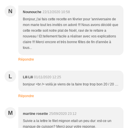
N
Nounouche
22/12/2020 10:58
Bonjour, j'ai fais cette recette en février pour 'anniversaire de
mon marie tout les invités on adoré !!! Nous avons décidé que
cette recette soit notre plat de Noël, ravi de le refaire a
nouveau ! Et tellement facile a réaliser avec vos explications
claire !!! Merci encore et très bonne fêtes de fin d'année à
tous...
Répondre
L
Lili Lili
01/11/2020 12:25
bonjour <br /> voilà je viens de la faire trop trop bon 20 / 20 ....
Répondre
M
martine rosette
25/09/2020 23:12
Suivie a la lettre le filet mignon etait un peu dur: est-ce un
manque de cuisson? Merci pour votre reponse.