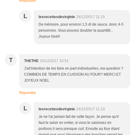
Répondre
L
lesrecettesdevirginie
24/12/2017 11:15
De mémoire, pour environ 1,5 dl de sauce, donc 4-5
personnes. Vous pouvez doubler la quantité...
Joyeux Noël!
T
THETHE
24/12/2017 10:51
J'ail'intention de les faire en part individuelles, ma question ?
COMBIEN DE TEMPS EN CUISSON AU FOUR? MERCI ET
JOYEUX NOEL
Répondre
L
lesrecettesdevirginie
24/12/2017 11:19
Je ne l'ai jamais fait de cette façon. Je pense qu'il
faut le saisir en entier, si vous le saisissez en
portions il sera presque cuit. Ensuite au four étant
donné que vous l'épaisseur des tranches seront les