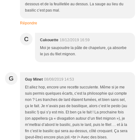
dessous et de la feuilletée au dessus. La sauge au lieu du
basilic c’est pas mal.
Répondre
C
Cakouette
18/12/2019 16:59
Moi je saupoudre la pâte de chapelure, ça absorbe
le jus du filet mignon.
G
Guy Minet
08/08/2019 14:53
Et allez hop, encore une recette succulente. Même si je me
suis permis quelques écarts, c’est la philosophie qui compte
non ? Les tranches de lard étaient fumées, et bien sans sel,
ça le fait. Je n’avais pas de basilique, alors c’est le pesto (au
basilic !) qui s’y est mis. Et ben ça le fait ! La prochaine fois
(on appellera ça « divagation autour d’un filet mignon »), je
m’mettrai d’abord le basilic, puis le lard, puis le filet … et à la
fin c’est le basilic qui sera au-dessus, côté croquant. Ça sera
(peut-être) encore plus joli.<br /> Avec des bises.