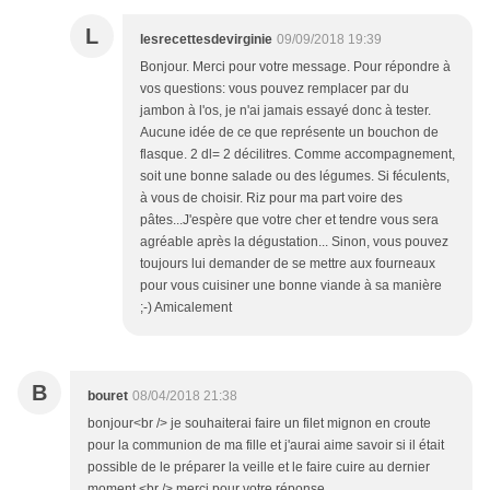
L
lesrecettesdevirginie
09/09/2018 19:39
Bonjour. Merci pour votre message. Pour répondre à
vos questions: vous pouvez remplacer par du
jambon à l'os, je n'ai jamais essayé donc à tester.
Aucune idée de ce que représente un bouchon de
flasque. 2 dl= 2 décilitres. Comme accompagnement,
soit une bonne salade ou des légumes. Si féculents,
à vous de choisir. Riz pour ma part voire des
pâtes...J'espère que votre cher et tendre vous sera
agréable après la dégustation... Sinon, vous pouvez
toujours lui demander de se mettre aux fourneaux
pour vous cuisiner une bonne viande à sa manière
;-) Amicalement
B
bouret
08/04/2018 21:38
bonjour<br /> je souhaiterai faire un filet mignon en croute
pour la communion de ma fille et j'aurai aime savoir si il était
possible de le préparer la veille et le faire cuire au dernier
moment <br /> merci pour votre réponse