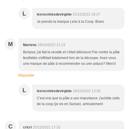
L
lesrecettesdevirginie
01/11/2022 19:27
Je prends la marque Leisi à la Coop. Bises
M
Martens
28/10/2022 21:23
Bonjour, j'ai fait la recette et c'était délicieux! Par contre la pâte
feuilletée s'effritait totalement lors de la découpe. Avez-vous
une marque de pâte à recommender ou une astuce? Merci!
Répondre
L
lesrecettesdevirginie
29/10/2022 13:38
C'est vrai que la pâte a son importance. j'achète celle
de la coop (je vis en Suisse). amicalement
C
cricri
25/12/2021 17:32