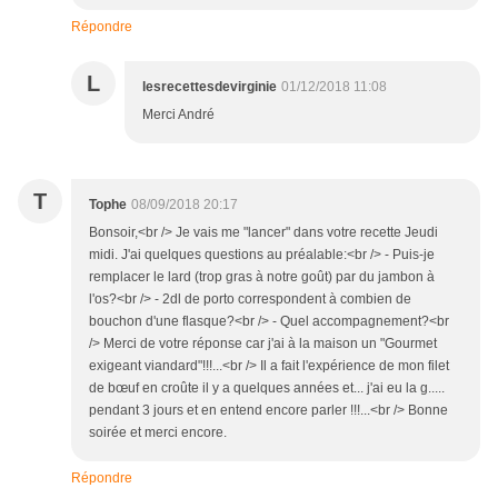
Répondre
L
lesrecettesdevirginie
01/12/2018 11:08
Merci André
T
Tophe
08/09/2018 20:17
Bonsoir,<br /> Je vais me "lancer" dans votre recette Jeudi
midi. J'ai quelques questions au préalable:<br /> - Puis-je
remplacer le lard (trop gras à notre goût) par du jambon à
l'os?<br /> - 2dl de porto correspondent à combien de
bouchon d'une flasque?<br /> - Quel accompagnement?<br
/> Merci de votre réponse car j'ai à la maison un "Gourmet
exigeant viandard"!!!...<br /> Il a fait l'expérience de mon filet
de bœuf en croûte il y a quelques années et... j'ai eu la g.....
pendant 3 jours et en entend encore parler !!!...<br /> Bonne
soirée et merci encore.
Répondre