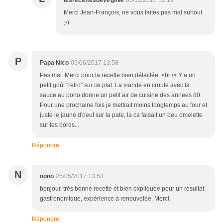
lesrecettesdevirginie
03/12/2017 12:19
Merci Jean-François, ne vous faites pas mal surtout
;-)
P
Papa Nico
05/06/2017 13:58
Pas mal. Merci pour la recette bien détaillée. <br /> Y a un
petit goût "retro" sur ce plat. La viande en croute avec la
sauce au porto donne un petit air de cuisine des annees 80.
Pour une prochaine fois je mettrait moins longtemps au four et
juste le jaune d'oeuf sur la pate, la ca faisait un peu omelette
sur les bords...
Répondre
N
nono
25/05/2017 13:53
bonjour, très bonne recette et bien expliquée pour un résultat
gastronomique, expérience à renouvelée. Merci.
Répondre