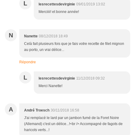
L
lesrecettesdevirginie
09/01/2019 13:02
Merciiii! et bonne année!
N
Nanette
08/12/2018 18:49
Celà fait plusieurs fois que je fais votre recette de filet mignon
au porto, un vrai délice...
Répondre
L
lesrecettesdevirginie
11/12/2018 09:32
Merci Nanette!
A
André Troesch
30/11/2018 16:58
J'ai remplacé le lard par un jambon fumé de la Foret Noire
(Allemand) c'est un délice...!<br /> Accompagné de fagots de
haricots verts...!