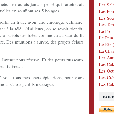
ète. Je n'aurais jamais pensé qu'il atteindrait
Les Sal
elles en soufflant ses 5 bougies.
Les Po
Les Sou
rtir un livre, avoir une chronique culinaire,
Les Tar
r à la télé.. (d'ailleurs, on se revoit bientôt,
Le Fro
l y a parfois des idées comme ça au saut du lit
Le Pain
re. Des intuitions à suivre, des projets éclairs
Le Riz
(
La Chas
Les Aut
 l'avenir nous réserve. Et des petits ruisseaux
Les Cak
es rivières...
Les Oeu
à vous tous mes chers épicuriens, pour votre
Les Crê
humour et vos gentils messages.
Les Cak
FAIR