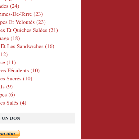
ades
(24)
mmes-De-Terre
(23)
pes Et Veloutés
(23)
tes Et Quiches Salées
(21)
mage
(18)
 Et Les Sandwiches
(16)
12)
se
(11)
res Féculents
(10)
es Sucrés
(10)
fs
(9)
pes
(6)
es Salés
(4)
E UN DON