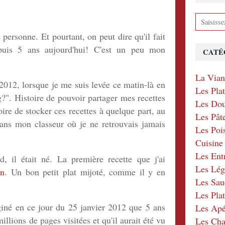
 personne. Et pourtant, on peut dire qu'il fait
puis 5 ans aujourd'hui! C'est un peu mon
CATÉ
La Via
2012, lorsque je me suis levée ce matin-là en
Les Pla
og?". Histoire de pouvoir partager mes recettes
Les Dou
ire de stocker ces recettes à quelque part, au
Les Pât
dans mon classeur où je ne retrouvais jamais
Les Poi
Cuisin
Les Ent
d, il était né. La première recette que j'ai
Les Lé
on
. Un bon petit plat mijoté, comme il y en
Les Sau
Les Plat
giné en ce jour du 25 janvier 2012 que 5 ans
Les Apér
millions de pages visitées et qu'il aurait été vu
Les Ch