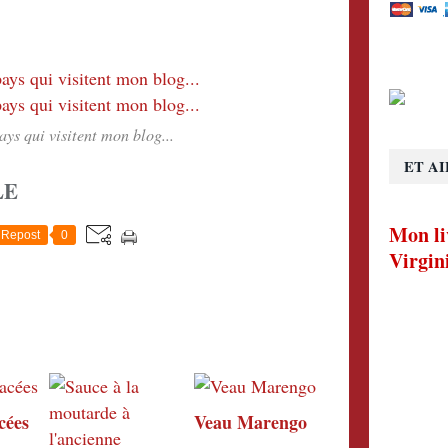
pays qui visitent mon blog...
ET AI
LE
Mon li
Repost
0
Virgin
cées
Veau Marengo