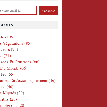
GORIES
nde
(135)
ts Végétariens
(85)
ceurs
(75)
es
(71)
ssons Et Crustacés
(66)
e Du Monde
(65)
rées
(55)
gumes En Accompagnement
(46)
ces
(40)
s Mijotés
(39)
itifs
(28)
ampignons
(28)