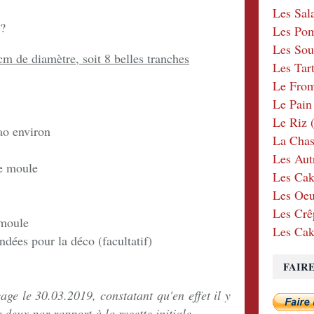
Les Sal
e?
Les Po
Les Sou
m de diamètre, soit 8 belles tranches
Les Tar
Le Fro
Le Pain
Le Riz
(
ao environ
La Chas
Les Aut
le moule
Les Cak
Les Oeu
Les Crê
 moule
Les Cak
dées pour la déco (facultatif)
FAIR
çage le 30.03.2019, constatant qu'en effet il y
r deux par rapport à la recette initiale.