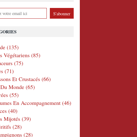
GORIES
nde
(135)
ts Végétariens
(85)
ceurs
(75)
es
(71)
ssons Et Crustacés
(66)
e Du Monde
(65)
rées
(55)
gumes En Accompagnement
(46)
ces
(40)
s Mijotés
(39)
itifs
(28)
ampignons
(28)