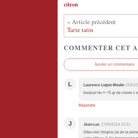
citron
Tarte tatin
COMMENTER CET A
Ajouter un commentaire
L
Laurence Lugon Moulin
25/01/
bonjour<br /> 75 gr de creme c e
Répondre
J
Jean-Luc
27/05/2019 20:51
Dites-moi Virigine j'ai de la pein