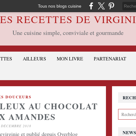
Tous nos blogs cuisine
ES RECETTES DE VIRGIN
Une cuisine simple, conviviale et gourmande
ETTES
AILLEURS
MON LIVRE
PARTENARIAT
ES DOUCEURS
RECH
LEUX AU CHOCOLAT
UX AMANDES
 DÉCEMBRE 2018
NEWS
devirginie et publié depuis Overblog