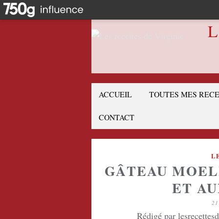
L
ACCUEIL
TOUTES MES REC
CONTACT
L
GÂTEAU MOEL
ET A
21
Rédigé par lesrecettes