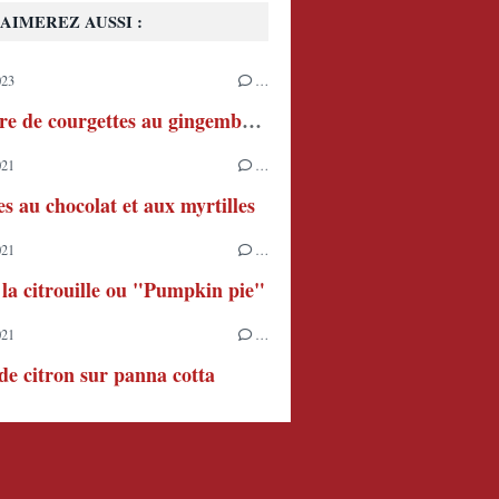
AIMEREZ AUSSI :
023
…
Confiture de courgettes au gingembre et au citron
021
…
s au chocolat et aux myrtilles
021
…
 la citrouille ou "Pumpkin pie"
021
…
e citron sur panna cotta