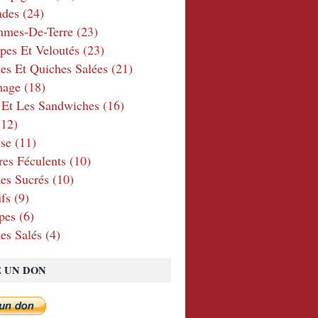
ades
(24)
mmes-De-Terre
(23)
pes Et Veloutés
(23)
tes Et Quiches Salées
(21)
mage
(18)
 Et Les Sandwiches
(16)
12)
se
(11)
res Féculents
(10)
es Sucrés
(10)
fs
(9)
pes
(6)
es Salés
(4)
E UN DON