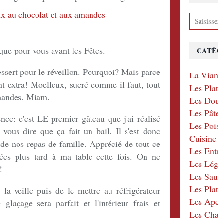
 que pour vous avant les Fêtes.
CATÉ
essert pour le réveillon. Pourquoi? Mais parce
La Via
t extra! Moelleux, sucré comme il faut, tout
Les Pla
amandes. Miam.
Les Dou
Les Pât
ence: c'est LE premier gâteau que j'ai réalisé
Les Poi
r vous dire que ça fait un bail. Il s'est donc
Cuisin
e de nos repas de famille. Apprécié de tout ce
Les Ent
nées plus tard à ma table cette fois. On ne
Les Lé
!
Les Sau
Les Plat
 la veille puis de le mettre au réfrigérateur
Les Apér
 glaçage sera parfait et l'intérieur frais et
Les Ch