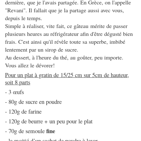
dernière, que je l'avais partagée. En Grèce, on l'appelle
"Revani". Il fallait que je la partage aussi avec vous,
depuis le temps.
Simple à réaliser, vite fait, ce gâteau mérite de passer
plusieurs heures au réfrigérateur afin d'être dégusté bien
frais. C'est ainsi qu'il révèle toute sa superbe, imbibé
lentement par un sirop de sucre.
Au dessert, à l'heure du thé, au goûter, peu importe.
Vous allez le dévorer!
Pour un plat à gratin de 15/25 cm sur 5cm de hauteur,
soit 8 parts
- 3 œufs
- 80g de sucre en poudre
- 120g de farine
- 120g de beurre + un peu pour le plat
fine
- 70g de semoule
- la moitié d’un sachet de poudre à lever