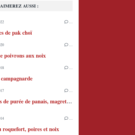
AIMEREZ AUSSI :
022
…
s de pak choï
020
…
e poivrons aux noix
018
…
e campagnarde
017
…
Verrines de purée de panais, magrets de canard fumés et roquette
014
…
 roquefort, poires et noix