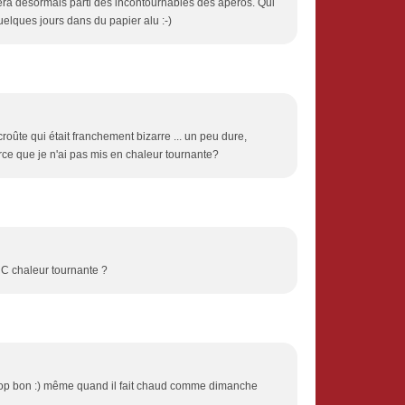
fera désormais parti des incontournables des apéros. Qui
quelques jours dans du papier alu :-)
 croûte qui était franchement bizarre ... un peu dure,
e que je n'ai pas mis en chaleur tournante?
° C chaleur tournante ?
! Trop bon :) même quand il fait chaud comme dimanche