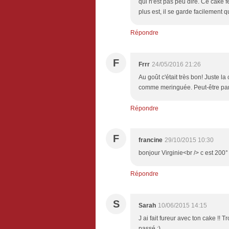
qui n'est pas peu dire. Ce cake 
plus est, il se garde facilement 
Répondre
F
Frrr
24/05/2016 21:26
Au goût c'était très bon! Juste la
comme meringuée. Peut-être parc
Répondre
F
francine
29/10/2015 10:30
bonjour Virginie<br /> c est 200
Répondre
S
Sarah
10/06/2015 14:15
J ai fait fureur avec ton cake !
passé :)