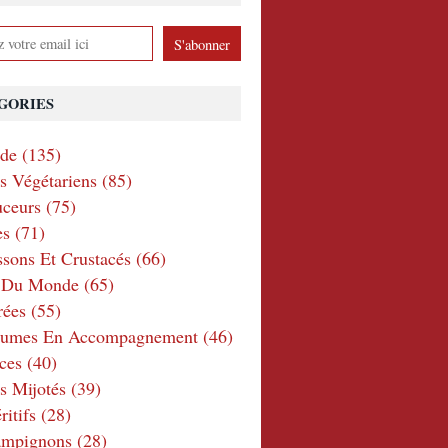
GORIES
nde
(135)
ts Végétariens
(85)
ceurs
(75)
es
(71)
ssons Et Crustacés
(66)
e Du Monde
(65)
rées
(55)
gumes En Accompagnement
(46)
ces
(40)
s Mijotés
(39)
itifs
(28)
ampignons
(28)