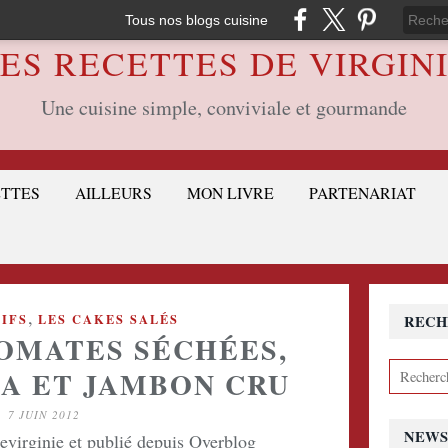
Tous nos blogs cuisine
ES RECETTES DE VIRGIN
Une cuisine simple, conviviale et gourmande
ETTES
AILLEURS
MON LIVRE
PARTENARIAT
,
TIFS
LES CAKES SALÉS
RECH
OMATES SÉCHÉES,
A ET JAMBON CRU
7 JUIN 2012
NEWS
devirginie et publié depuis Overblog