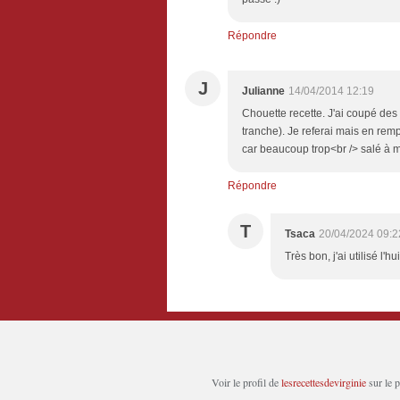
Répondre
J
Julianne
14/04/2014 12:19
Chouette recette. J'ai coupé des
tranche). Je referai mais en re
car beaucoup trop<br /> salé à 
Répondre
T
Tsaca
20/04/2024 09:2
Très bon, j'ai utilisé l'
Voir le profil de
lesrecettesdevirginie
sur le 