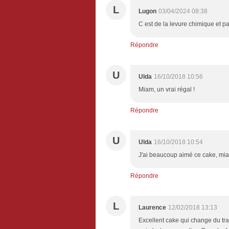
L
Lugon
03/04/2024 08:38
C est de la levure chimique et p
Répondre
U
Ulda
16/10/2018 10:56
Miam, un vrai régal !
Répondre
U
Ulda
16/10/2018 10:54
J'ai beaucoup aimé ce cake, mia
Répondre
L
Laurence
12/02/2018 13:13
Excellent cake qui change du tra