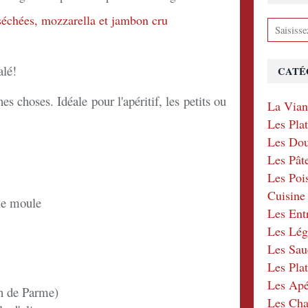
alé!
CATÉ
es choses. Idéale pour l'apéritif, les petits ou
La Via
Les Pla
Les Dou
Les Pât
Les Poi
Cuisin
 le moule
Les Ent
Les Lé
Les Sau
Les Plat
Les Apér
n de Parme)
Les Ch