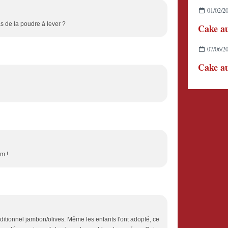
01/02/2
as de la poudre à lever ?
Cake au
07/06/2
Cake au
m !
ditionnel jambon/olives. Même les enfants l'ont adopté, ce