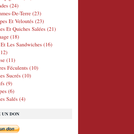
ades
(24)
mmes-De-Terre
(23)
pes Et Veloutés
(23)
tes Et Quiches Salées
(21)
mage
(18)
 Et Les Sandwiches
(16)
12)
se
(11)
res Féculents
(10)
es Sucrés
(10)
fs
(9)
pes
(6)
es Salés
(4)
E UN DON