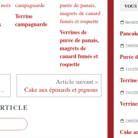
VOUS 
Terrine
06/10/2
x
campagnarde
Verrines de
Pancake
purée de panais,
23/05/2
magrets de
canard fumés et
Purée d
roquette
11/12/2
Terrin
ges justes saisies au vinaigre balsamique
Cake aux épinards et pignons
21/12/2
RTICLE
23/02/2
Cake au