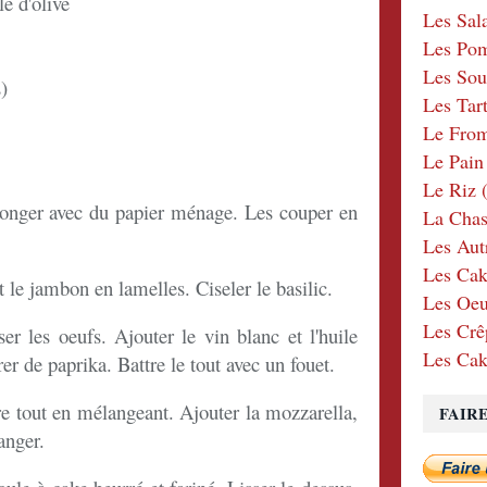
le d'olive
Les Sal
Les Po
Les Sou
s)
Les Tar
Le Fro
Le Pain
Le Riz
(
éponger avec du papier ménage. Les couper en
La Chas
Les Aut
Les Cak
 le jambon en lamelles. Ciseler le basilic.
Les Oeu
Les Crê
er les oeufs. Ajouter le vin blanc et l'huile
Les Cak
rer de paprika. Battre le tout avec un fouet.
ure tout en mélangeant. Ajouter la mozzarella,
FAIR
anger.