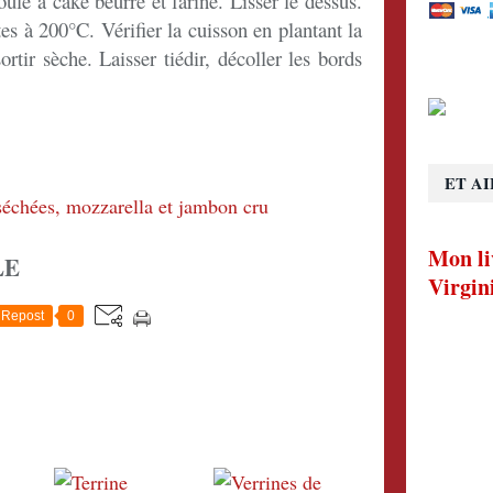
le à cake beurré et fariné. Lisser le dessus.
s à 200°C. Vérifier la cuisson en plantant la
ortir sèche. Laisser tiédir, décoller les bords
ET AI
Mon li
LE
Virgin
Repost
0