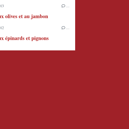
013
…
x olives et au jambon
012
…
x épinards et pignons