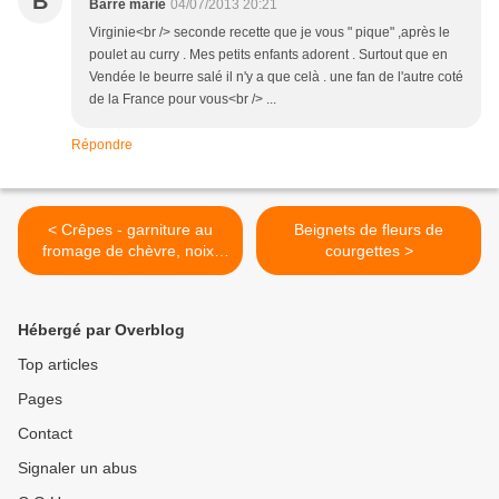
B
Barré marie
04/07/2013 20:21
Virginie<br /> seconde recette que je vous " pique" ,après le
poulet au curry . Mes petits enfants adorent . Surtout que en
Vendée le beurre salé il n'y a que celà . une fan de l'autre coté
de la France pour vous<br /> ...
Répondre
< Crêpes - garniture au
Beignets de fleurs de
fromage de chèvre, noix,
courgettes >
roquette et miel
Hébergé par Overblog
Top articles
Pages
Contact
Signaler un abus