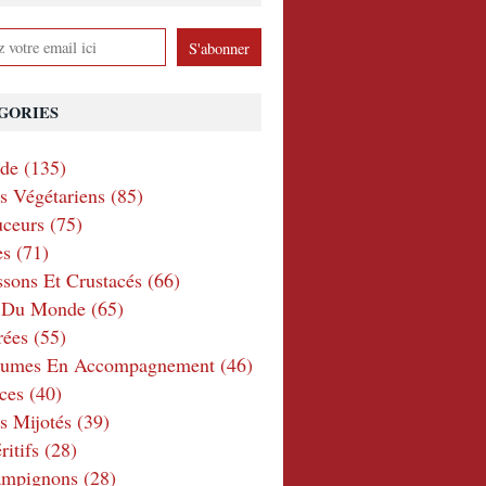
GORIES
nde
(135)
ts Végétariens
(85)
ceurs
(75)
es
(71)
ssons Et Crustacés
(66)
e Du Monde
(65)
rées
(55)
gumes En Accompagnement
(46)
ces
(40)
s Mijotés
(39)
itifs
(28)
ampignons
(28)