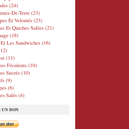
ades
(24)
mmes-De-Terre
(23)
pes Et Veloutés
(23)
tes Et Quiches Salées
(21)
mage
(18)
 Et Les Sandwiches
(16)
12)
se
(11)
res Féculents
(10)
es Sucrés
(10)
fs
(9)
pes
(6)
es Salés
(4)
E UN DON