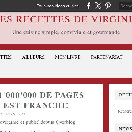
Tous nos blogs cuisine
ES RECETTES DE VIRGIN
Une cuisine simple, conviviale et gourmande
ETTES
AILLEURS
MON LIVRE
PARTENARIAT
1'000'000 DE PAGES
RECH
 EST FRANCHI!
13 AVRIL 2015
devirginie et publié depuis Overblog
NEWS