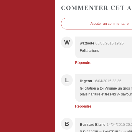
COMMENTER CET A
Ajouter un commentaire
W
wattoote
05/05/2015 19:25
Félicitations
Répondre
L
liegeon
16/04/2015 23:36
félicitation a toi Virginie un gro
plaisir a faire et très<br /> sav
Répondre
B
Bussard Eliane
14/04/2015 20: