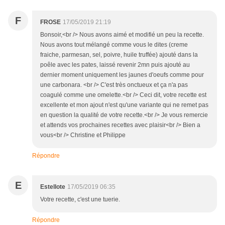
F
FROSE
17/05/2019 21:19
Bonsoir,<br /> Nous avons aimé et modifié un peu la recette.
Nous avons tout mélangé comme vous le dites (creme
fraiche, parmesan, sel, poivre, huile truffée) ajouté dans la
poêle avec les pates, laissé revenir 2mn puis ajouté au
dernier moment uniquement les jaunes d'oeufs comme pour
une carbonara. <br /> C'est très onctueux et ça n'a pas
coagulé comme une omelette.<br /> Ceci dit, votre recette est
excellente et mon ajout n'est qu'une variante qui ne remet pas
en question la qualité de votre recette.<br /> Je vous remercie
et attends vos prochaines recettes avec plaisir<br /> Bien a
vous<br /> Christine et Philippe
Répondre
E
Estellote
17/05/2019 06:35
Votre recette, c'est une tuerie.
Répondre