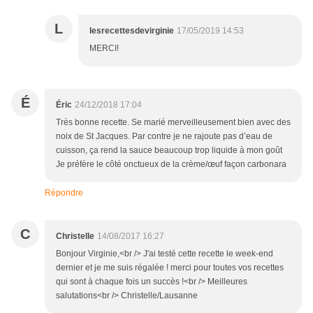
L
lesrecettesdevirginie
17/05/2019 14:53
MERCI!
É
Éric
24/12/2018 17:04
Très bonne recette. Se marié merveilleusement bien avec des
noix de St Jacques. Par contre je ne rajoute pas d’eau de
cuisson, ça rend la sauce beaucoup trop liquide à mon goût
Je préfère le côté onctueux de la crème/œuf façon carbonara
Répondre
C
Christelle
14/08/2017 16:27
Bonjour Virginie,<br /> J'ai testé cette recette le week-end
dernier et je me suis régalée ! merci pour toutes vos recettes
qui sont à chaque fois un succès !<br /> Meilleures
salutations<br /> Christelle/Lausanne