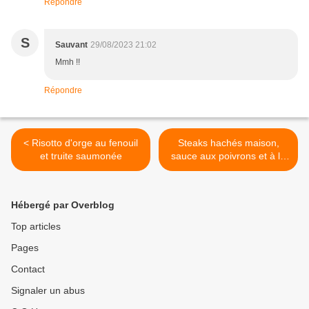
Répondre
S
Sauvant
29/08/2023 21:02
Mmh !!
Répondre
< Risotto d'orge au fenouil
Steaks hachés maison,
et truite saumonée
sauce aux poivrons et à la
crème >
Hébergé par Overblog
Top articles
Pages
Contact
Signaler un abus