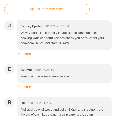
Ajouter un commentaire
J
Jeffrey Epstein
10/04/2026 16:34
Wow Virginie!I m currently in Vacation in Israel and I m
cooking your wonderful recipes! thank you so much for your
cookbook! much love from Tel Aviv
Répondre
E
Evelyne
06/04/2025 19:32
Merci pour cette excellente recette
Répondre
R
Rik
09/05/2023 13:54
A blissful bowl of woodland delight! Rich and indulgent, the
flavour of each key element complements the others