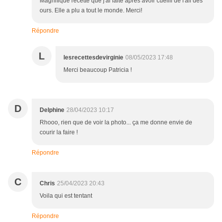
Magnifique recette que j'ai faite apres avoir cueilli de l'ail des
ours. Elle a plu a tout le monde. Merci!
Répondre
L
lesrecettesdevirginie
08/05/2023 17:48
Merci beaucoup Patricia !
D
Delphine
28/04/2023 10:17
Rhooo, rien que de voir la photo... ça me donne envie de
courir la faire !
Répondre
C
Chris
25/04/2023 20:43
Voila qui est tentant
Répondre