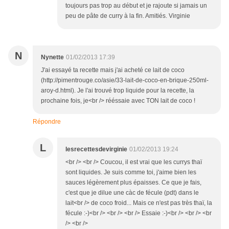
toujours pas trop au début et je rajoute si jamais un
peu de pâte de curry à la fin. Amitiés. Virginie
N
Nynette
01/02/2013 17:39
J'ai essayé ta recette mais j'ai acheté ce lait de coco
(http://pimentrouge.co/asie/33-lait-de-coco-en-brique-250ml-
aroy-d.html). Je l'ai trouvé trop liquide pour la recette, la
prochaine fois, je<br /> rééssaie avec TON lait de coco !
Répondre
L
lesrecettesdevirginie
01/02/2013 19:24
<br /> <br /> Coucou, il est vrai que les currys thaï
sont liquides. Je suis comme toi, j'aime bien les
sauces légèrement plus épaisses. Ce que je fais,
c'est que je dilue une càc de fécule (pdt) dans le
lait<br /> de coco froid... Mais ce n'est pas très thaï, la
fécule :-)<br /> <br /> <br /> Essaie :-)<br /> <br /> <br
/> <br />