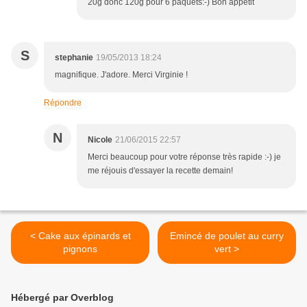
20g donc 120g pour 6 paquets:-) Bon appétit
S
stephanie
19/05/2013 18:24
magnifique. J'adore. Merci Virginie !
Répondre
N
Nicole
21/06/2015 22:57
Merci beaucoup pour votre réponse très rapide :-) je
me réjouis d'essayer la recette demain!
< Cake aux épinards et
Emincé de poulet au curry
pignons
vert >
Hébergé par Overblog