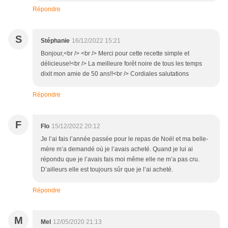
Répondre
S
Stéphanie
16/12/2022 15:21
Bonjour,<br /> <br /> Merci pour cette recette simple et
délicieuse!<br /> La meilleure forêt noire de tous les temps
dixit mon amie de 50 ans!!<br /> Cordiales salutations
Répondre
F
Flo
15/12/2022 20:12
Je l’ai fais l’année passée pour le repas de Noël et ma belle-
mère m’a demandé où je l’avais acheté. Quand je lui ai
répondu que je l’avais fais moi même elle ne m’a pas cru.
D’ailleurs elle est toujours sûr que je l’ai acheté.
Répondre
M
Mel
12/05/2020 21:13