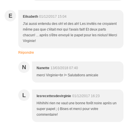
E
Eilsabeth
01/12/2017 15:04
J'ai aussi entendu des oh! et des ah! Les invités ne croyaient
même pas que c'était moi qui l'avais fait! Et deux parts
chacun! ... après s'être envoyé le papet pour les niolus! Merci
Virginie!
Répondre
N
Nanette
13/03/2018 07:40
merci Virginie<br /> Salutations amicale
L
lesrecettesdevirginie
01/12/2017 16:23
Hihihihi rien ne vaut une bonne forêt noire après un
super papet ;-) Bises et merci pour votre
commentaire!