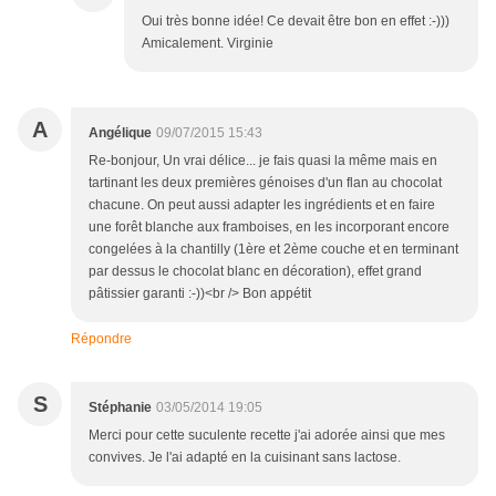
Oui très bonne idée! Ce devait être bon en effet :-)))
Amicalement. Virginie
A
Angélique
09/07/2015 15:43
Re-bonjour, Un vrai délice... je fais quasi la même mais en
tartinant les deux premières génoises d'un flan au chocolat
chacune. On peut aussi adapter les ingrédients et en faire
une forêt blanche aux framboises, en les incorporant encore
congelées à la chantilly (1ère et 2ème couche et en terminant
par dessus le chocolat blanc en décoration), effet grand
pâtissier garanti :-))<br /> Bon appétit
Répondre
S
Stéphanie
03/05/2014 19:05
Merci pour cette suculente recette j'ai adorée ainsi que mes
convives. Je l'ai adapté en la cuisinant sans lactose.