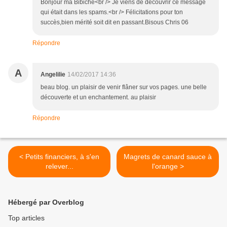
Bonjour ma Bibiche<br /> Je viens de découvrir ce message
qui était dans les spams.<br /> Félicitations pour ton
succès,bien mérité soit dit en passant.Bisous Chris 06
Répondre
A
Angelilie
14/02/2017 14:36
beau blog. un plaisir de venir flâner sur vos pages. une belle
découverte et un enchantement. au plaisir
Répondre
< Petits financiers, à s'en
Magrets de canard sauce à
relever...
l'orange >
Hébergé par Overblog
Top articles