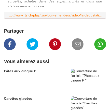
surgelés, achetés dans des supermarchés et dans une
station-service. Lors de ...
http://www.rts.ch/play/tv/a-bon-entendeur/video/la-degustation-des-ramequins?id=8370975&startTime=2.483379
Partager
Vous aimerez aussi
Pâtes aux cinque P
Carottes glacées