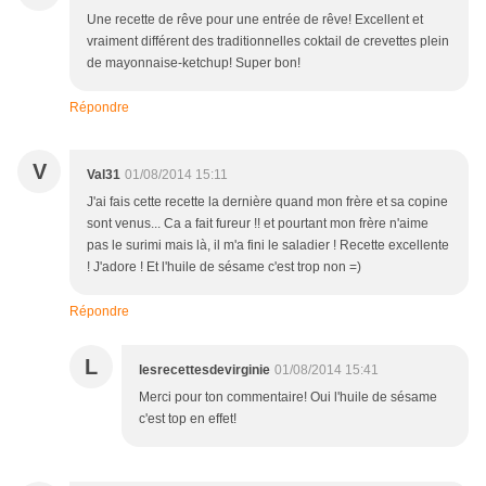
Une recette de rêve pour une entrée de rêve! Excellent et
vraiment différent des traditionnelles coktail de crevettes plein
de mayonnaise-ketchup! Super bon!
Répondre
V
Val31
01/08/2014 15:11
J'ai fais cette recette la dernière quand mon frère et sa copine
sont venus... Ca a fait fureur !! et pourtant mon frère n'aime
pas le surimi mais là, il m'a fini le saladier ! Recette excellente
! J'adore ! Et l'huile de sésame c'est trop non =)
Répondre
L
lesrecettesdevirginie
01/08/2014 15:41
Merci pour ton commentaire! Oui l'huile de sésame
c'est top en effet!