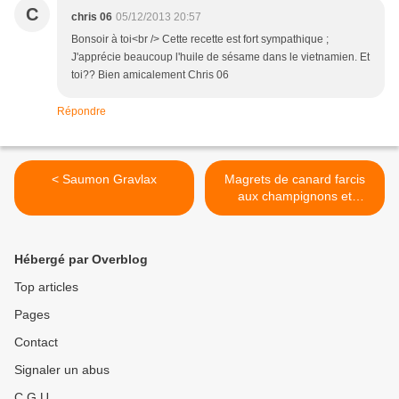
C
chris 06
05/12/2013 20:57
Bonsoir à toi<br /> Cette recette est fort sympathique ;
J'apprécie beaucoup l'huile de sésame dans le vietnamien. Et
toi?? Bien amicalement Chris 06
Répondre
< Saumon Gravlax
Magrets de canard farcis
aux champignons et
châtaignes >
Hébergé par Overblog
Top articles
Pages
Contact
Signaler un abus
C.G.U.