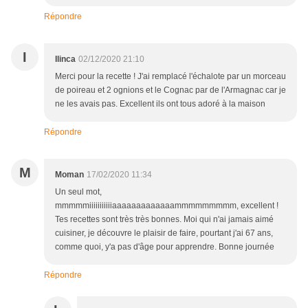
Répondre
I
Ilinca
02/12/2020 21:10
Merci pour la recette ! J'ai remplacé l'échalote par un morceau
de poireau et 2 ognions et le Cognac par de l'Armagnac car je
ne les avais pas. Excellent ils ont tous adoré à la maison
Répondre
M
Moman
17/02/2020 11:34
Un seul mot,
mmmmmiiiiiiiiiiiaaaaaaaaaaaaammmmmmmmm, excellent !
Tes recettes sont très très bonnes. Moi qui n'ai jamais aimé
cuisiner, je découvre le plaisir de faire, pourtant j'ai 67 ans,
comme quoi, y'a pas d'âge pour apprendre. Bonne journée
Répondre