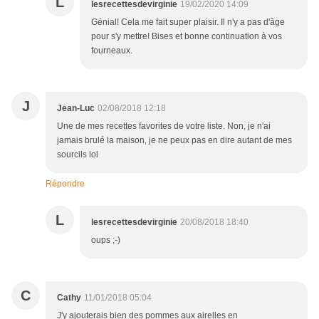
L
lesrecettesdevirginie
19/02/2020 14:09
Génial! Cela me fait super plaisir. Il n'y a pas d'âge
pour s'y mettre! Bises et bonne continuation à vos
fourneaux.
J
Jean-Luc
02/08/2018 12:18
Une de mes recettes favorites de votre liste. Non, je n'ai
jamais brulé la maison, je ne peux pas en dire autant de mes
sourcils lol
Répondre
L
lesrecettesdevirginie
20/08/2018 18:40
oups ;-)
C
Cathy
11/01/2018 05:04
J'y ajouterais bien des pommes aux airelles en