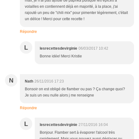
max, je n'ai pas ajouté de paprika puisque les épices à
volailles en contiennent déjà en majorité, à la place, j'ai
rajouté un peu de "chili mix" pour pimenter légèrement, c'était
un délice ! Merci pour cette recette !
Répondre
L
lesrecettesdevirginie
06/03/2017 10:42
Bonne idée! Merci Kristie
N
Nath
26/11/2016 17:23
Bonsoir on est obligé de flamber ou pas ? Ça change quoi?
Je suis un oeu nulle alors j me renseigne
Répondre
L
lesrecettesdevirginie
27/11/2016 16:04
Bonjour. Flamber sert à évaporer l'alcool très
rapidement. Mais vous pouvez aussi déglacer ou