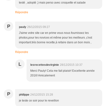
testé , adopté ;) mais perso avec croquette et salade
Répondre
P
pauly
26/12/2015 09:27
J'aime votre site car en prime vous nous fournissez les
photos,pour les novices et même pour les meilleurs ,c'est
important.très bonne recette,à refaire dans un bon mois ,
Répondre
L
lesrecettesdevirginie
28/12/2015 10:37
Merci Pauly! Cela me fait plaisir! Excellente année
2016! Amicalement
P
philippe
24/12/2015 15:28
je teste ce soir pour le reveillon