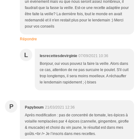
un évènement mais vu que nous seront assez nombreux, il
faudrait que la fasse la veille. Est-ce une recette adaptée pour
être faite la veille? La dernière fois, tout le monde en avait
redemandé et il n'en restait plus pour le lendemain :) Merci
pour vos conseils
Répondre
L
lesrecettesdevirginie
07/09/2021 10:36
Bonjour, oui vous pouvez la faire la veille. Alors dans
ce cas, attention de ne pas surcuire le poulet. S'il cuit
trop longtemps, il sera moins moelleux. A réchauffer
le lendemain rapidement ;-) bises
P
Papyboum
21/03/2021 12:36
Après modification : pas de concentré de tomate, les épices à
volaille remplacées par 4 épices (cannelle, gingembre, girofle
& muscade) et choisi du vin jaune, le résultat est dans mes
goûts.<br /> Je l’inscris dans mes recettes.