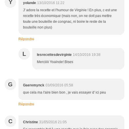
Y
yolande
13/10/2016 11:22
J' adore la recette et l'humour de Virginie ! En plus, c est une
recette très économique (mais non, on ne doit pas mettre
toute une bouteille de congnac, ni boire le reste de la
bouteille non plus)
Répondre
L
lesrecettesdevirginie
14/10/2016 19:38
Merciiiii Yoalnde! Bises
G
Gaeremynck
03/09/2016 05:58
que cela ma l'aire bien bon , je vais essayer d' ici peu
Répondre
C
Christine
31/05/2016 21:05