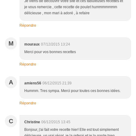
Je viens de découvrir votre site et ces fabuleuses recettes et
je vous remercie , cette recette de poulet hummmmmmm
délicieuse , mon mari à adoré , à refaire
Répondre
M
mouraux
07/12/2015 13:24
Merci pour vos bonnes recettes
Répondre
A
amiens56
06/12/2015 21:39
Hummm. Tres sympa. Merci pour toutes ces bonnes idées.
Répondre
C
Christine
06/12/2015 13:45
Bonjour, j'ai fait votre recette hier! Elle est tout simplement
délicieuse, un vrai régal, je la referai et je la garde bien