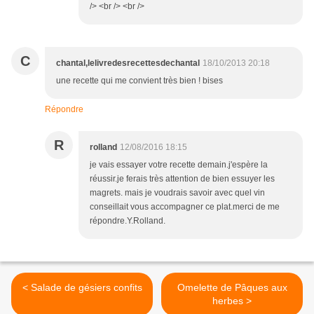
/> <br /> <br />
C
chantal,lelivredesrecettesdechantal
18/10/2013 20:18
une recette qui me convient très bien ! bises
Répondre
R
rolland
12/08/2016 18:15
je vais essayer votre recette demain.j'espère la
réussir.je ferais très attention de bien essuyer les
magrets. mais je voudrais savoir avec quel vin
conseillait vous accompagner ce plat.merci de me
répondre.Y.Rolland.
< Salade de gésiers confits
Omelette de Pâques aux
herbes >