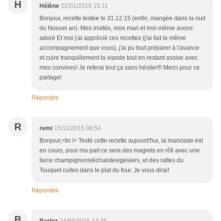
H
Hélène
02/01/2016 15:11
Bonjour, recette testée le 31.12.15 (enfin, mangée dans la nuit
du Nouvel an). Mes invités, mon mari et moi-même avons
adoré Et moi j'ai apprécié ces recettes (j'ai fait le même
accompagnement que vous), j'ai pu tout préparer à l'avance
et cuire tranquillement la viande tout en restant assise avec
mes convives! Je referai tout ça sans hésiter!!! Merci pour ce
partage!
Répondre
R
remi
15/11/2015 09:54
Bonjour,<br /> Testé cette recette aujourd'hui, la marinade est
en cours, pour ma part ce sera des magrets en rôti avec une
farce champignons/échalotes/gésiers, et des rattes du
Touquet cuites dans le plat du four. Je vous dirai!
Répondre
B