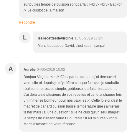
surtout les temps de cuisson sont parfait !!<br /> <br /> Bat,<br
/> Le cuistot de la maison
Répondre
L
lesrecettesdevirginie
13/05/2019 17:24
Merci beaucoup David, c'est super sympa!
A
Aurélie
04/05/2019 10:02
Bonjour Virginie,<br /> C'est par hazard que j'ai découvert
votre site et depuis je m'y réfère chaque fois que je souhaite
réaliser une recette simple, goûteuse, parfaite, inratable.....
J'ai déjà testé plusieurs de vos recettes et ce fût à chaque fois
un immense bonheur pour nos papilles :-) Cette fois-ci c'est le
magret de canard cuisson basse température que j aimerais
tester mais j ai une question : si je ne cuis qu'un seul magret
le temps de cuisson varie t il ou reste t il 40 minutes ?<br />
Merci d'avance de votre réponse.