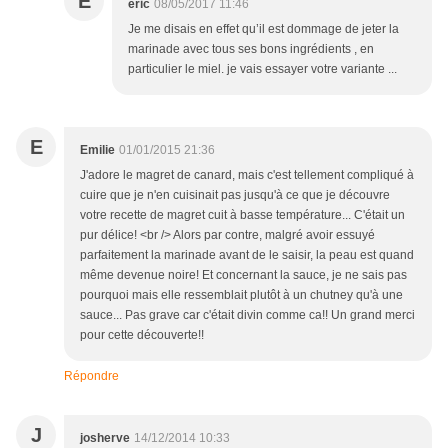
E
eric
08/05/2017 11:46
Je me disais en effet qu’il est dommage de jeter la
marinade avec tous ses bons ingrédients , en
particulier le miel. je vais essayer votre variante ...
E
Emilie
01/01/2015 21:36
J'adore le magret de canard, mais c'est tellement compliqué à
cuire que je n'en cuisinait pas jusqu'à ce que je découvre
votre recette de magret cuit à basse température... C'était un
pur délice! <br /> Alors par contre, malgré avoir essuyé
parfaitement la marinade avant de le saisir, la peau est quand
même devenue noire! Et concernant la sauce, je ne sais pas
pourquoi mais elle ressemblait plutôt à un chutney qu'à une
sauce... Pas grave car c'était divin comme ca!! Un grand merci
pour cette découverte!!
Répondre
J
josherve
14/12/2014 10:33