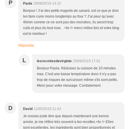
P
Paola
29/08/2019 14:10
Bonjour ! J’ai des petits magrets de canard, est ce que je dois
les faire cuire moins longtemps au four ? J’ai peur qu’avec
40min comme ce ne sont pas des monstres, ils seront trop
cuits et plus du tout rose .. <br /> merci milles fois et votre blog
est le meilleur !
Répondre
L
lesrecettesdevirginie
29/08/2019 17:01
Bonjour Paola. Réduisez la cuisson de 10 minutes
max. C'est une basse température donc il n'y a pas
trop de risques de surcuisson même s'ils sont petits.
Merci pour votre message. Cordialement
D
David
12/05/2019 11:43
Je voulais juste dire que depuis maintenant une bonne
année, je me réfère très souvent a tes recettes.<br /> Elles
sont excellentes, les ingrédients sont bien proportionnés et