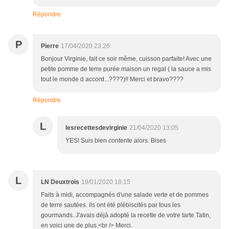
Répondre
P
Pierre
17/04/2020 23:26
Bonjour Virginie, fait ce soir même, cuisson parfaite! Avec une
petite pomme de terre purée maison un regal ( la sauce a mis
tout le monde d accord...????)!! Merci et bravo????
Répondre
L
lesrecettesdevirginie
21/04/2020 13:05
YES! Suis bien contente alors. Bises
L
LN Deuxtrois
19/01/2020 18:15
Faits à midi, accompagnés d'une salade verte et de pommes
de terre sautées. ils ont été plébiscités par tous les
gourmands. J'avais déjà adopté la recette de votre tarte Tatin,
en voici une de plus.<br /> Merci.