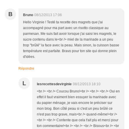
B
Bruno
08/12/2013 17:06
Hello Virginie ! Testé ta recette des magrets que j'ai
accompagné pour ma part avec un risotto classique au
parmesan. Me suis fait avoir lorsque j'ai saisi les magrets, le
sucre contenu dans le<br /> miel de la marinade a un peu
trop "brûlé" la face avec la peau. Mais sinon, la cuisson basse
température est parfaite. Bravo pour ton site qui donne plein
d'idées.
Répondre
L
lesrecettesdevirginie
08/12/2013 18:10
<br /> <br /> Coucou Bruno!<br /> <br /> <br /> Oui en
effet il faut vraiment bien essuyer la marinade avec
du papier ménage, je vais encore le préciser sur
mon blog. Bon côté peau si c'est un peu brûlé ce
n'est pas trop grave, mais<br /> quand-même!<br />
<br /> <br /> Contente que cela t'ait plu et merci pour
ton commentaire!<br /> <br /> <br /> Bisous<br /> <br