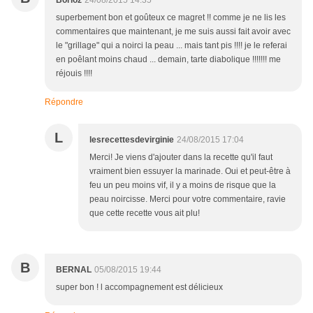
Borloz
24/08/2015 14:35
superbement bon et goûteux ce magret !! comme je ne lis les
commentaires que maintenant, je me suis aussi fait avoir avec
le "grillage" qui a noirci la peau ... mais tant pis !!!! je le referai
en poêlant moins chaud ... demain, tarte diabolique !!!!!!! me
réjouis !!!!
Répondre
L
lesrecettesdevirginie
24/08/2015 17:04
Merci! Je viens d'ajouter dans la recette qu'il faut
vraiment bien essuyer la marinade. Oui et peut-être à
feu un peu moins vif, il y a moins de risque que la
peau noircisse. Merci pour votre commentaire, ravie
que cette recette vous ait plu!
B
BERNAL
05/08/2015 19:44
super bon ! l accompagnement est délicieux