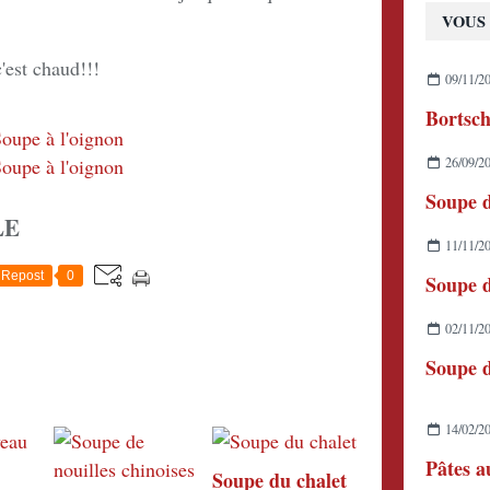
VOUS 
c'est chaud!!!
09/11/2
Bortsc
26/09/2
Soupe 
LE
11/11/2
Repost
0
02/11/2
Soupe d
14/02/2
Pâtes a
Soupe du chalet