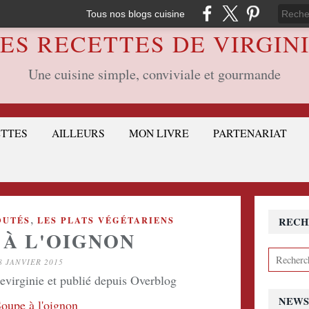
Tous nos blogs cuisine
ES RECETTES DE VIRGIN
Une cuisine simple, conviviale et gourmande
ETTES
AILLEURS
MON LIVRE
PARTENARIAT
,
OUTÉS
LES PLATS VÉGÉTARIENS
RECH
 À L'OIGNON
8 JANVIER 2015
devirginie et publié depuis Overblog
NEWS