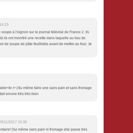
14:25
 soupe à l'oignon sur le journal télévisé de France 2. Ils
là ils ont monrtré une recette dans laquelle au lieu de
 bol de soupe de pâte feuilletée avant de mettre au four. Je
dable<br /> j'du même faire une sans pain et sans fromage
tait encore très très bien
20/11/2017 10:35
ntaire! Oui même sans pain ni fromage elle passe très