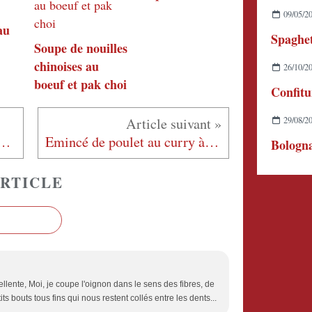
09/05/2
au
Soupe de nouilles
chinoises au
26/10/2
boeuf et pak choi
29/08/2
a aux crevettes et jambon
Emincé de poulet au curry à ma façon
Bologna
RTICLE
ellente, Moi, je coupe l'oignon dans le sens des fibres, de
ts bouts tous fins qui nous restent collés entre les dents...