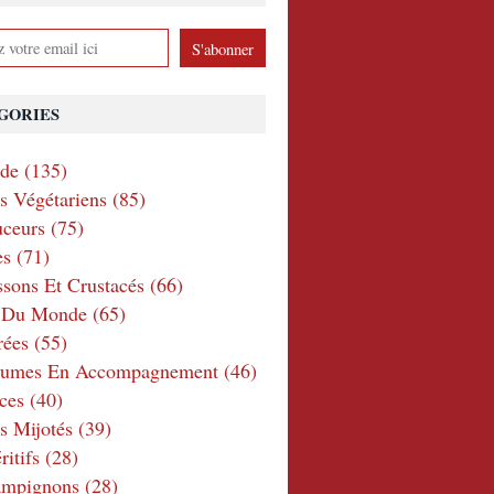
GORIES
nde
(135)
ts Végétariens
(85)
ceurs
(75)
es
(71)
ssons Et Crustacés
(66)
e Du Monde
(65)
rées
(55)
gumes En Accompagnement
(46)
ces
(40)
s Mijotés
(39)
itifs
(28)
ampignons
(28)