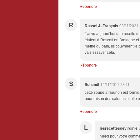
Répondre
R
Rossel J.-François
03/11/2021 
J'ai vu aujourd'hui une recette de
étaient à Roscoff en Bretagne et 
mettre du pain, ils couvraient le
vais essayer cela.
Répondre
S
Schendl
14/11/2017 23:11
cette soupe à l'oignon est formi
pour raison des calories et elle é
Répondre
L
lesrecettesdevirginie
Merci pour votre comme