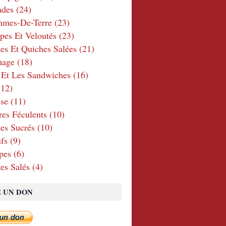
ades
(24)
mmes-De-Terre
(23)
pes Et Veloutés
(23)
tes Et Quiches Salées
(21)
mage
(18)
 Et Les Sandwiches
(16)
12)
se
(11)
res Féculents
(10)
es Sucrés
(10)
fs
(9)
pes
(6)
es Salés
(4)
E UN DON