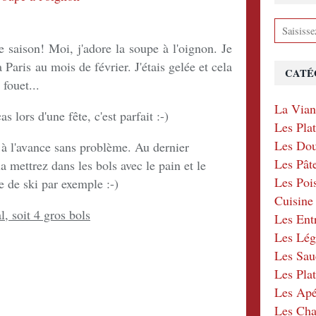
 saison! Moi, j'adore la soupe à l'oignon. Je
Paris au mois de février. J'étais gelée et cela
CATÉ
fouet...
La Via
 lors d'une fête, c'est parfait :-)
Les Pla
Les Dou
 à l'avance sans problème. Au dernier
Les Pât
a mettrez dans les bols avec le pain et le
Les Poi
 de ski par exemple :-)
Cuisin
l, soit 4 gros bols
Les Ent
Les Lé
Les Sau
Les Plat
Les Apér
Les Ch