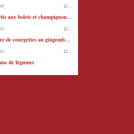
025
…
Spaghettis aux bolets et champignons de Paris
023
…
Confiture de courgettes au gingembre et au citron
023
…
ise de légumes