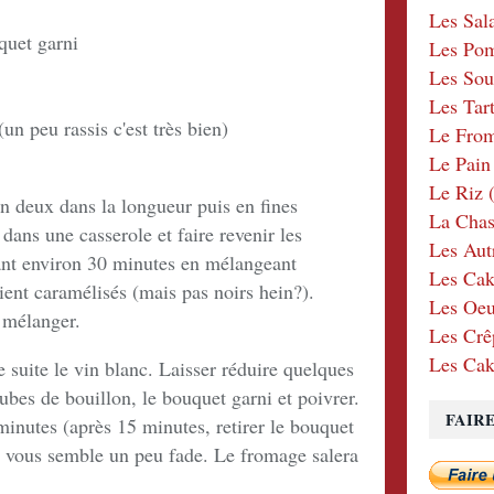
Les Sal
uquet garni
Les Po
Les Sou
Les Tar
(un peu rassis c'est très bien)
Le Fro
Le Pain
Le Riz
(
en deux dans la longueur puis en fines
La Chas
 dans une casserole et faire revenir les
Les Aut
nt environ 30 minutes en mélangeant
Les Cak
oient caramélisés (mais pas noirs hein?).
Les Oeu
 mélanger.
Les Crê
Les Cak
e suite le vin blanc. Laisser réduire quelques
ubes de bouillon, le bouquet garni et poivrer.
FAIR
 minutes (après 15 minutes, retirer le bouquet
a vous semble un peu fade. Le fromage salera