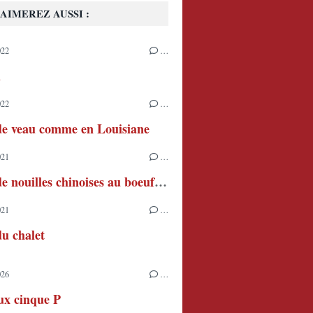
AIMEREZ AUSSI :
022
…
h
022
…
de veau comme en Louisiane
021
…
Soupe de nouilles chinoises au boeuf et pak choi
021
…
u chalet
026
…
ux cinque P