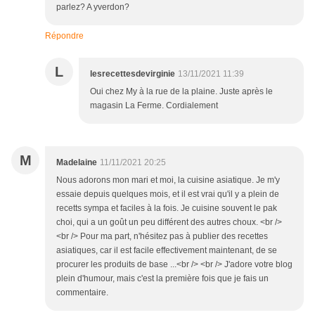
parlez? A yverdon?
Répondre
L
lesrecettesdevirginie
13/11/2021 11:39
Oui chez My à la rue de la plaine. Juste après le
magasin La Ferme. Cordialement
M
Madelaine
11/11/2021 20:25
Nous adorons mon mari et moi, la cuisine asiatique. Je m'y
essaie depuis quelques mois, et il est vrai qu'il y a plein de
recetts sympa et faciles à la fois. Je cuisine souvent le pak
choi, qui a un goût un peu différent des autres choux. <br />
<br /> Pour ma part, n'hésitez pas à publier des recettes
asiatiques, car il est facile effectivement maintenant, de se
procurer les produits de base ...<br /> <br /> J'adore votre blog
plein d'humour, mais c'est la première fois que je fais un
commentaire.