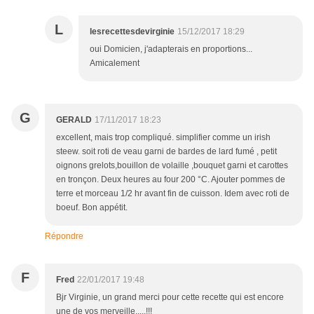
L
lesrecettesdevirginie
15/12/2017 18:29
oui Domicien, j'adapterais en proportions...
Amicalement
G
GERALD
17/11/2017 18:23
excellent, mais trop compliqué. simplifier comme un irish
steew. soit roti de veau garni de bardes de lard fumé , petit
oignons grelots,bouillon de volaille ,bouquet garni et carottes
en tronçon. Deux heures au four 200 °C. Ajouter pommes de
terre et morceau 1/2 hr avant fin de cuisson. Idem avec roti de
boeuf. Bon appétit.
Répondre
F
Fred
22/01/2017 19:48
Bjr Virginie, un grand merci pour cette recette qui est encore
une de vos merveille.....!!!