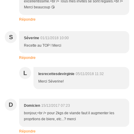
excellentissime.<br /> Tous mes invités se sont régalés.<br />
Merci beaucoup 😘
Répondre
S
Séverine
01/11/2018 10:00
Recette au TOP ! Merci
Répondre
L
lesrecettesdevirginie
05/11/2018 11:32
Merci Séverine!
D
Domicien
15/12/2017 07:23
bonjour,<br /> pour 2kgs de viande faut il augmenter les
proprtions de biere, etc...? merci
Répondre