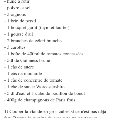
- huile à rôtir
- poivre et sel
- 3 oignons
- 1 brin de persil
- 1 bouquet garni (thym et laurier)
- 1 gousse d'ail
- 2 branches de céleri branche
- 3 carottes
- 1 boîte de 400ml de tomates concassées
- 5dl de Guinness brune
- 1 càs de sucre
- 1 càs de moutarde
- 1 càs de concentré de tomate
- 1 càc de sauce Worcestershire
- 5 dl d'eau et 1 cube de bouillon de boeuf
- 400g de champignons de Paris frais
1) Couper la viande en gros cubes si ce n'est pas déjà
fait. Retirer le surplus de gras avec un couteau si