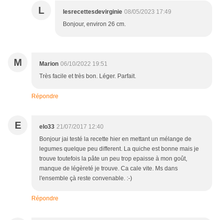
L
lesrecettesdevirginie
08/05/2023 17:49
Bonjour, environ 26 cm.
M
Marion
06/10/2022 19:51
Très facile et très bon. Léger. Parfait.
Répondre
E
elo33
21/07/2017 12:40
Bonjour jai testé la recette hier en mettant un mélange de
legumes quelque peu different. La quiche est bonne mais je
trouve toutefois la pâte un peu trop epaisse à mon goût,
manque de légèreté je trouve. Ca cale vite. Ms dans
l'ensemble çà reste convenable. :-)
Répondre