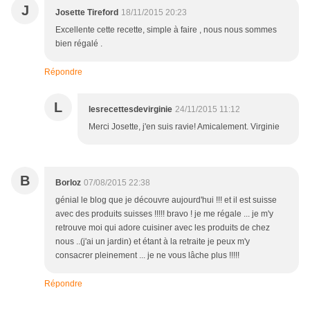
J
Josette Tireford
18/11/2015 20:23
Excellente cette recette, simple à faire , nous nous sommes
bien régalé .
Répondre
L
lesrecettesdevirginie
24/11/2015 11:12
Merci Josette, j'en suis ravie! Amicalement. Virginie
B
Borloz
07/08/2015 22:38
génial le blog que je découvre aujourd'hui !!! et il est suisse
avec des produits suisses !!!!! bravo ! je me régale ... je m'y
retrouve moi qui adore cuisiner avec les produits de chez
nous ..(j'ai un jardin) et étant à la retraite je peux m'y
consacrer pleinement ... je ne vous lâche plus !!!!!
Répondre