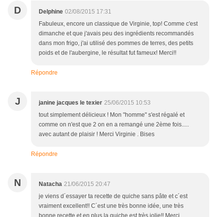
D
Delphine
02/08/2015 17:31
Fabuleux, encore un classique de Virginie, top! Comme c'est
dimanche et que j'avais peu des ingrédients recommandés
dans mon frigo, j'ai utilisé des pommes de terres, des petits
poids et de l'aubergine, le résultat fut fameux! Merci!!
Répondre
J
janine jacques le texier
25/06/2015 10:53
tout simplement délicieux ! Mon "homme" s'est régalé et
comme on n'est que 2 on en a remangé une 2ème fois.....
avec autant de plaisir ! Merci Virginie . Bises
Répondre
N
Natacha
21/06/2015 20:47
je viens d´essayer ta recette de quiche sans pâte et c´est
vraiment excellent!! C´est une très bonne idée, une très
bonne recette et en plus la quiche est très jolie!! Merci