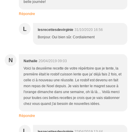
belle journée!
Répondre
L
lesrecettesdevirginie
31/10/2020 16:56
Bonjour. Oui bien sûr. Cordialement
N
Nathalie
20/04/2019 09:03
Voici la deuxième recette de votre répértoire que je tente, la
première était le rosbif cuisson lente que ja' déjà fais 2 fois, et
celle ci à nouveau une réussite. Le rosbif est devenu en fait
mon repas de Noel depuis. Je vais tenter le magret sauce à
l'orange dimanche dans une semaine, oh là là.... Voilà merci
pour toutes ces belles recettes je crois que je vais stationner
chez vous quand j'ai besoin de nouvelles idées.
Répondre
L
lesrecettesdevirginie
22/04/2019 13:44