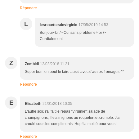
Répondre
L
lesrecettesdevirginie
17/05/2019 14:53
Bonjour<br /> Oui sans problème!<br />
Cordialement
Z
Zombidl
12/03/2018 11:21
Super bon, on peut le faire aussi avec d'autres fromages ^^
Répondre
E
Elisabeth
21/01/2018 10:35
L'autre soir, j'ai fait le repas "Virginie": salade de
champignons, filets mignons au roquefort et crumble. J'ai
croulé sous les compliments. Hop! la moitié pour vous!
Répondre