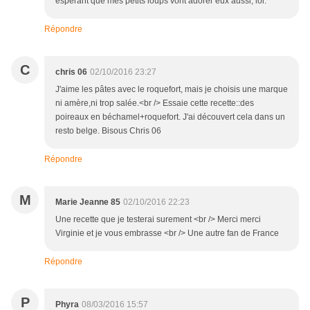
espérant que mes petits loups vont adorer eux aussi, lol.
Répondre
C
chris 06
02/10/2016 23:27
J'aime les pâtes avec le roquefort, mais je choisis une marque
ni amère,ni trop salée.<br /> Essaie cette recette::des
poireaux en béchamel+roquefort. J'ai découvert cela dans un
resto belge. Bisous Chris 06
Répondre
M
Marie Jeanne 85
02/10/2016 22:23
Une recette que je testerai surement <br /> Merci merci
Virginie et je vous embrasse <br /> Une autre fan de France
Répondre
P
Phyra
08/03/2016 15:57