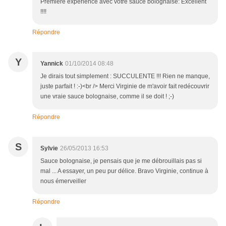
Première expérience avec votre sauce bolognaise: Excellent
!!!!
Répondre
Y
Yannick
01/10/2014 08:48
Je dirais tout simplement : SUCCULENTE !!! Rien ne manque,
juste parfait ! :-)<br /> Merci Virginie de m'avoir fait redécouvrir
une vraie sauce bolognaise, comme il se doit ! ;-)
Répondre
S
Sylvie
26/05/2013 16:53
Sauce bolognaise, je pensais que je me débrouillais pas si
mal ... A essayer, un peu pur délice. Bravo Virginie, continue à
nous émerveiller
Répondre