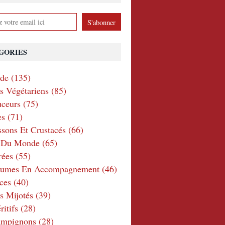
GORIES
nde
(135)
ts Végétariens
(85)
ceurs
(75)
es
(71)
ssons Et Crustacés
(66)
e Du Monde
(65)
rées
(55)
gumes En Accompagnement
(46)
ces
(40)
s Mijotés
(39)
itifs
(28)
ampignons
(28)