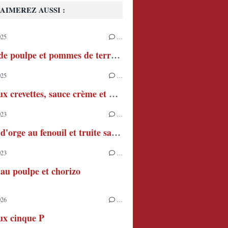
AIMEREZ AUSSI :
025
…
Salade de poulpe et pommes de terre à l'aïoli
025
…
Pâtes aux crevettes, sauce crème et piment
023
…
Risotto d'orge au fenouil et truite saumonée
023
…
 au poulpe et chorizo
026
…
ux cinque P