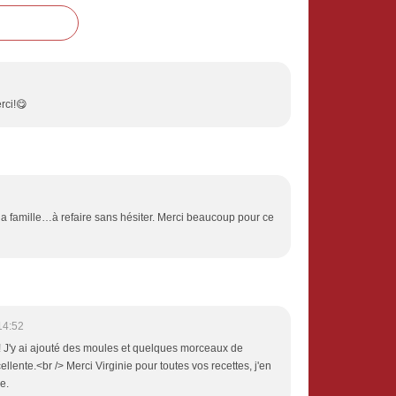
rci!😋
la famille…à refaire sans hésiter. Merci beaucoup pour ce
14:52
! J'y ai ajouté des moules et quelques morceaux de
llente.<br /> Merci Virginie pour toutes vos recettes, j'en
e.