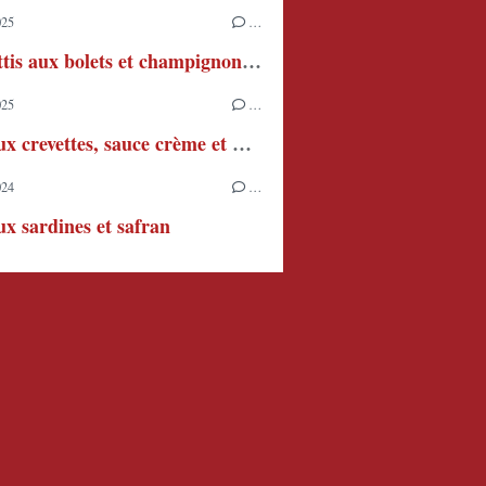
025
…
Spaghettis aux bolets et champignons de Paris
025
…
Pâtes aux crevettes, sauce crème et piment
024
…
ux sardines et safran