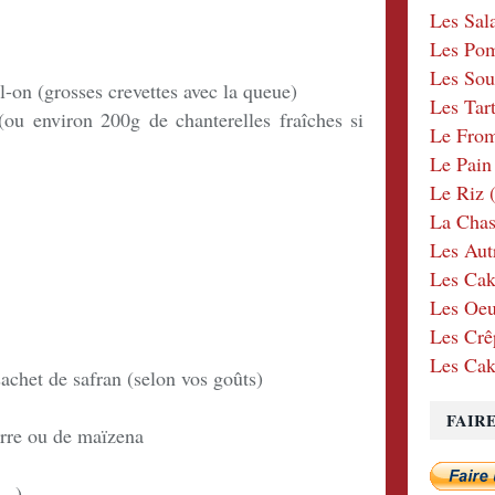
Les Sal
Les Po
Les Sou
il-on (grosses crevettes avec la queue)
Les Tar
 (ou environ 200g de chanterelles fraîches si
Le Fro
Le Pain
Le Riz
(
La Chas
Les Aut
Les Cak
Les Oeu
Les Crê
Les Cak
achet de safran (selon vos goûts)
FAIR
erre ou de maïzena
..)