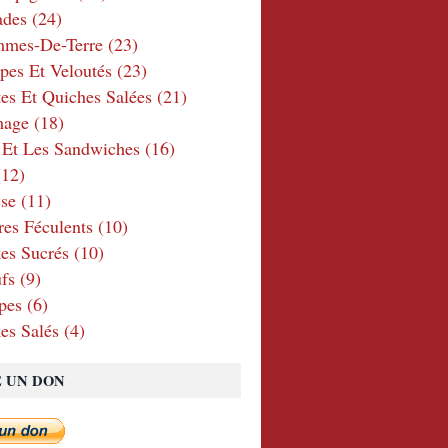
ades
(24)
mmes-De-Terre
(23)
pes Et Veloutés
(23)
tes Et Quiches Salées
(21)
mage
(18)
 Et Les Sandwiches
(16)
12)
se
(11)
res Féculents
(10)
es Sucrés
(10)
fs
(9)
pes
(6)
es Salés
(4)
E UN DON