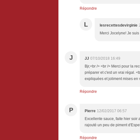
Répondre
L
lesrecettesdevirginie
Merci Jocelyne! Je suis 
J
JJ
07/10/2018 16:49
Bjr,<br /> <br /> Merci pour la rec
préparer et c'est un vrai régal. <
expliquées et joliment mises en v
Répondre
P
Pierre
12/02/2017 06:57
Excellente sauce, faite hier soir 
rajouté un peu de piment d'Espe
Répondre