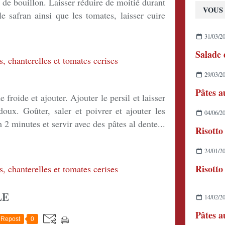
e de bouillon. Laisser réduire de moitié durant
VOUS 
e safran ainsi que les tomates, laisser cuire
31/03/2
29/03/2
 froide et ajouter. Ajouter le persil et laisser
oux. Goûter, saler et poivrer et ajouter les
04/06/2
2 minutes et servir avec des pâtes al dente...
24/01/2
Risotto
LE
14/02/2
Pâtes a
Repost
0