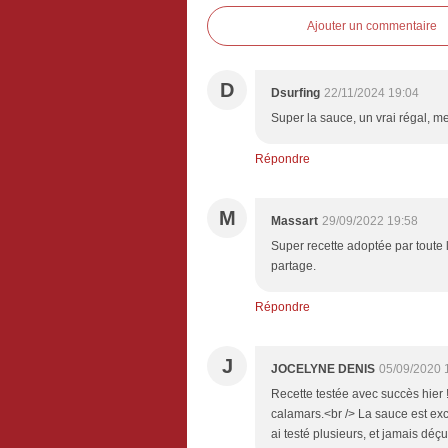
Ajouter un commentaire
D
Dsurfing
22/11/2024 19:04
Super la sauce, un vrai régal, me
Répondre
M
Massart
29/09/2022 19:58
Super recette adoptée par toute 
partage.
Répondre
J
JOCELYNE DENIS
05/09/2020 
Recette testée avec succès hier 
calamars.<br /> La sauce est exce
ai testé plusieurs, et jamais déçu