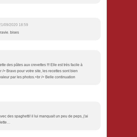
21/09/2020 18:59
ravie. bises
ette des pâtes aux crevettes !!! Elle est très facile à
br /> Bravo pour votre site, les recettes sont bien
aleur par les photos.<br /> Belle continuation
avec des spaghetti! il lui manquait un peu de peps, j'ai
lette…