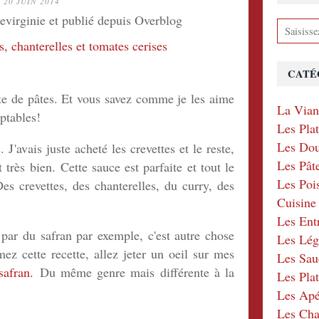
20 JUIN 2014
devirginie et publié depuis Overblog
CATÉ
te de pâtes. Et vous savez comme je les aime
La Via
aptables!
Les Pla
Les Dou
. J'avais juste acheté les crevettes et le reste,
Les Pât
très bien. Cette sauce est parfaite et tout le
Les Poi
s crevettes, des chanterelles, du curry, des
Cuisin
Les Ent
par du safran par exemple, c'est autre chose
Les Lé
mez cette recette, allez jeter un oeil sur mes
Les Sau
safran.
Du même genre mais différente à la
Les Plat
Les Apér
Les Ch