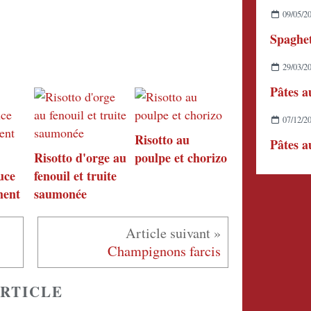
09/05/2
29/03/2
07/12/2
Risotto au
Pâtes a
Risotto d'orge au
poulpe et chorizo
uce
fenouil et truite
ment
saumonée
Champignons farcis
RTICLE