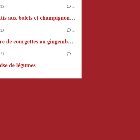
025
…
Spaghettis aux bolets et champignons de Paris
023
…
Confiture de courgettes au gingembre et au citron
023
…
ise de légumes