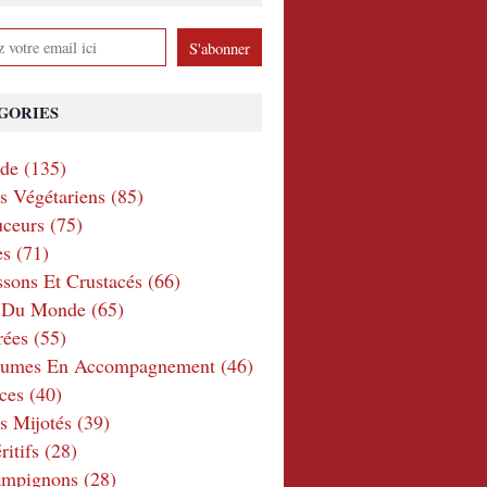
GORIES
nde
(135)
ts Végétariens
(85)
ceurs
(75)
es
(71)
ssons Et Crustacés
(66)
e Du Monde
(65)
rées
(55)
gumes En Accompagnement
(46)
ces
(40)
s Mijotés
(39)
itifs
(28)
ampignons
(28)