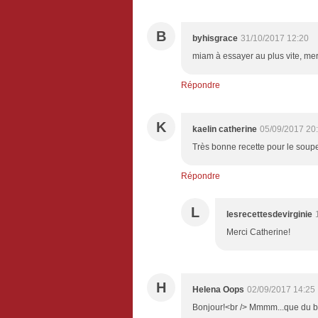
B
byhisgrace
31/10/2017 12:20
miam à essayer au plus vite, merc
Répondre
K
kaelin catherine
05/09/2017 20
Très bonne recette pour le soupe
Répondre
L
lesrecettesdevirginie
Merci Catherine!
H
Helena Oops
02/09/2017 14:25
Bonjour!<br /> Mmmm...que du bon