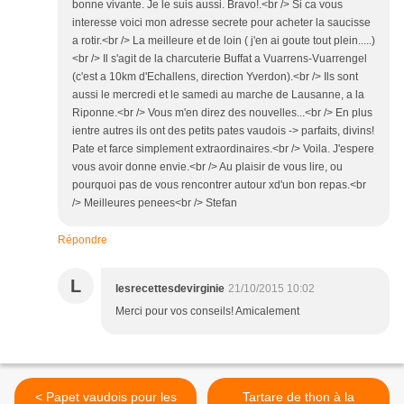
bonne vivante. Je le suis aussi. Bravo!.<br /> Si ca vous
interesse voici mon adresse secrete pour acheter la saucisse
a rotir.<br /> La meilleure et de loin ( j'en ai goute tout plein.....)
<br /> Il s'agit de la charcuterie Buffat a Vuarrens-Vuarrengel
(c'est a 10km d'Echallens, direction Yverdon).<br /> Ils sont
aussi le mercredi et le samedi au marche de Lausanne, a la
Riponne.<br /> Vous m'en direz des nouvelles...<br /> En plus
ientre autres ils ont des petits pates vaudois -> parfaits, divins!
Pate et farce simplement extraordinaires.<br /> Voila. J'espere
vous avoir donne envie.<br /> Au plaisir de vous lire, ou
pourquoi pas de vous rencontrer autour xd'un bon repas.<br
/> Meilleures penees<br /> Stefan
Répondre
L
lesrecettesdevirginie
21/10/2015 10:02
Merci pour vos conseils! Amicalement
< Papet vaudois pour les
Tartare de thon à la