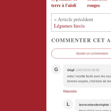
terre à l'aïoli
rouges
Légumes farcis
COMMENTER CET A
Ajouter un commentaire
G
Gégé
12/07/2015 06:58
extra ! recette facile avec les cou
bonnes soupes, c'est bien de les 
Répondre
L
lesrecettesdevirginie