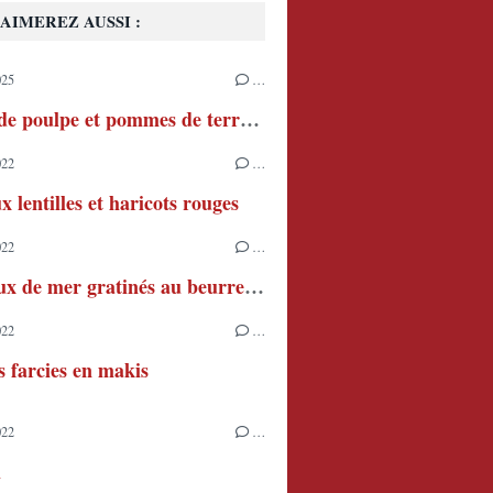
AIMEREZ AUSSI :
025
…
Salade de poulpe et pommes de terre à l'aïoli
022
…
x lentilles et haricots rouges
022
…
Couteaux de mer gratinés au beurre persillé
022
…
s farcies en makis
022
…
h