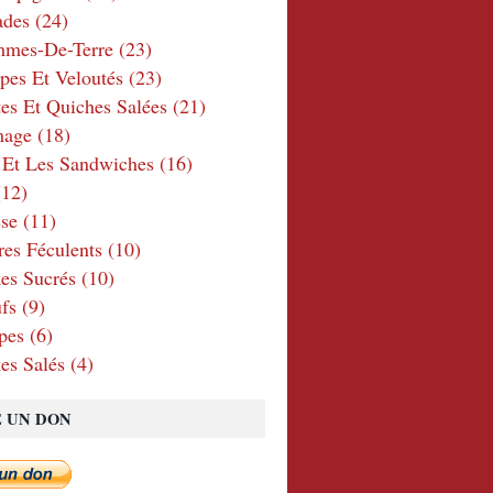
ades
(24)
mmes-De-Terre
(23)
pes Et Veloutés
(23)
tes Et Quiches Salées
(21)
mage
(18)
 Et Les Sandwiches
(16)
12)
se
(11)
res Féculents
(10)
es Sucrés
(10)
fs
(9)
pes
(6)
es Salés
(4)
E UN DON