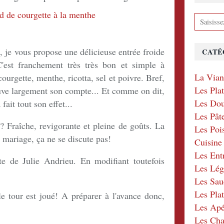
, je vous propose une délicieuse entrée froide
CATÉ
C'est franchement très très bon et simple à
La Via
courgette, menthe, ricotta, sel et poivre. Bref,
Les Pla
rouve largement son compte... Et comme on dit,
Les Dou
ait tout son effet...
Les Pât
? Fraîche, revigorante et pleine de goûts. La
Les Poi
 mariage, ça ne se discute pas!
Cuisin
Les Ent
te de Julie Andrieu. En modifiant toutefois
Les Lé
Les Sau
Les Plat
le tour est joué! A préparer à l'avance donc,
Les Apér
Les Ch