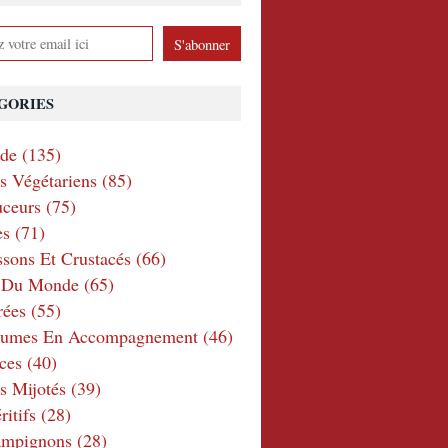
GORIES
nde
(135)
ts Végétariens
(85)
ceurs
(75)
es
(71)
ssons Et Crustacés
(66)
e Du Monde
(65)
rées
(55)
gumes En Accompagnement
(46)
ces
(40)
s Mijotés
(39)
itifs
(28)
ampignons
(28)