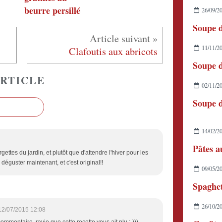
beurre persillé
26/09/2
Soupe 
11/11/2
Clafoutis aux abricots
RTICLE
02/11/2
Soupe d
14/02/2
Pâtes a
rgettes du jardin, et plutôt que d'attendre l'hiver pour les
déguster maintenant, et c'est original!!
09/05/2
26/10/2
12/07/2015 12:08