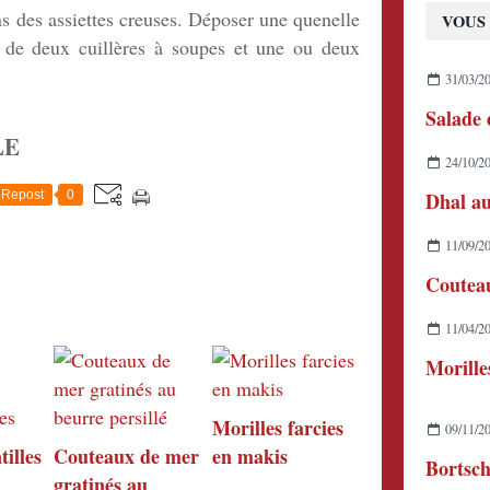
ans des assiettes creuses. Déposer une quenelle
VOUS 
e de deux cuillères à soupes et une ou deux
31/03/2
LE
24/10/2
Repost
0
Dhal au
11/09/2
11/04/2
Morille
Morilles farcies
09/11/2
tilles
Couteaux de mer
en makis
Bortsc
gratinés au