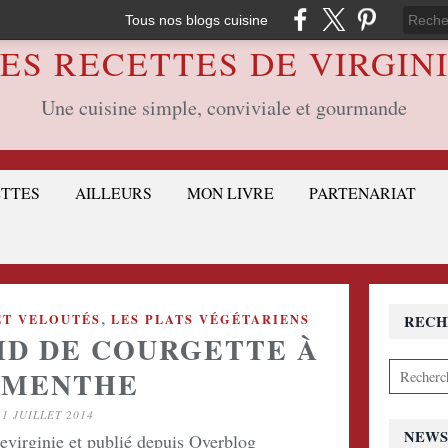
Tous nos blogs cuisine
ES RECETTES DE VIRGIN
Une cuisine simple, conviviale et gourmande
ETTES
AILLEURS
MON LIVRE
PARTENARIAT
,
ET VELOUTÉS
LES PLATS VÉGÉTARIENS
RECH
ID DE COURGETTE À
 MENTHE
11 JUILLET 2014
NEWS
devirginie et publié depuis Overblog