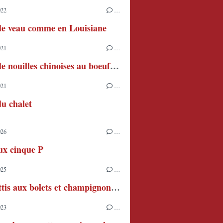
022
…
de veau comme en Louisiane
021
…
Soupe de nouilles chinoises au boeuf et pak choi
021
…
u chalet
026
…
ux cinque P
025
…
Spaghettis aux bolets et champignons de Paris
023
…