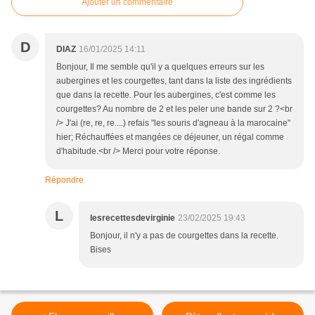
Ajouter un commentaire
D
DIAZ
16/01/2025 14:11
Bonjour, Il me semble qu'il y a quelques erreurs sur les
aubergines et les courgettes, tant dans la liste des ingrédients
que dans la recette. Pour les aubergines, c'est comme les
courgettes? Au nombre de 2 et les peler une bande sur 2 ?<br
/> J'ai (re, re, re....) refais "les souris d'agneau à la marocaine"
hier; Réchauffées et mangées ce déjeuner, un régal comme
d'habitude.<br /> Merci pour votre réponse.
Répondre
L
lesrecettesdevirginie
23/02/2025 19:43
Bonjour, il n'y a pas de courgettes dans la recette.
Bises