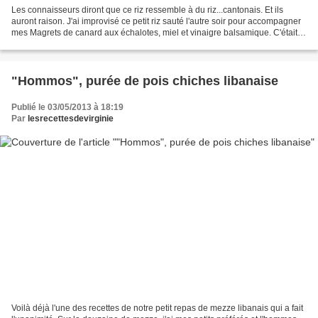
Les connaisseurs diront que ce riz ressemble à du riz...cantonais. Et ils
auront raison. J'ai improvisé ce petit riz sauté l'autre soir pour accompagner
mes Magrets de canard aux échalotes, miel et vinaigre balsamique. C'était
délicieux. J'ai pris les...
"Hommos", purée de pois chiches libanaise
Publié le 03/05/2013 à 18:19
Par
lesrecettesdevirginie
Voilà déjà l'une des recettes de notre petit repas de mezze libanais qui a fait