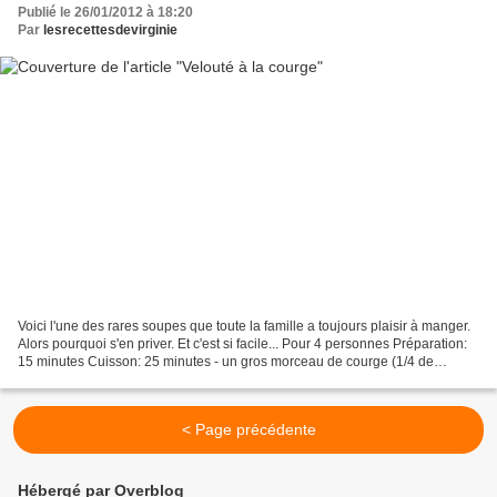
Publié le 26/01/2012 à 18:20
Par
lesrecettesdevirginie
Voici l'une des rares soupes que toute la famille a toujours plaisir à manger.
Alors pourquoi s'en priver. Et c'est si facile... Pour 4 personnes Préparation:
15 minutes Cuisson: 25 minutes - un gros morceau de courge (1/4 de
courge) - persil - 1 petite...
< Page précédente
Hébergé par Overblog