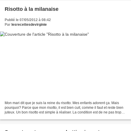
Risotto à la milanaise
Publié le 07/05/2012 à 08:42
Par
lesrecettesdevirginie
Mon mari dit que je suis la reine du risotto. Mes enfants adorent ça. Mais
pourquoi? Parce que mon risotto, il est bien cuit, comme il faut et reste bien
juteux. Un bon risotto est simple à réaliser. La condition est de ne pas trop
s'éloigner du plan...