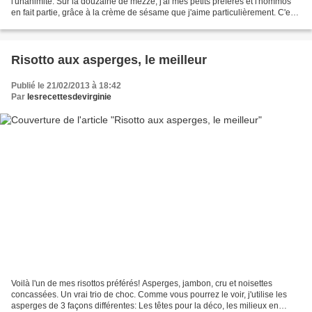
l'unanimité. Sur la douzaine de mezze, j'ai mes petits préférés et l'hommos
en fait partie, grâce à la crème de sésame que j'aime particulièrement. C'est
divin! Essayez, vos...
Risotto aux asperges, le meilleur
Publié le 21/02/2013 à 18:42
Par
lesrecettesdevirginie
Voilà l'un de mes risottos préférés! Asperges, jambon, cru et noisettes
concassées. Un vrai trio de choc. Comme vous pourrez le voir, j'utilise les
asperges de 3 façons différentes: Les têtes pour la déco, les milieux en