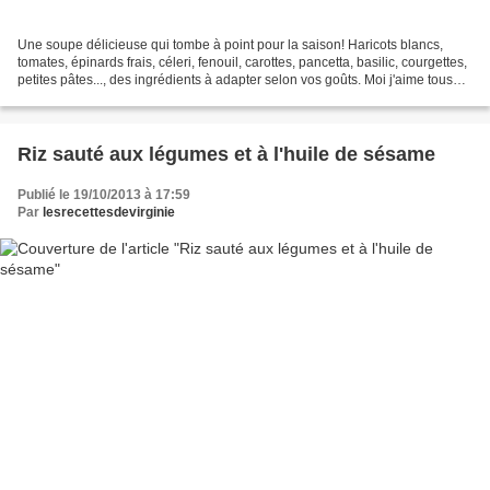
Une soupe délicieuse qui tombe à point pour la saison! Haricots blancs,
tomates, épinards frais, céleri, fenouil, carottes, pancetta, basilic, courgettes,
petites pâtes..., des ingrédients à adapter selon vos goûts. Moi j'aime tous
les légumes, donc j'ai...
Riz sauté aux légumes et à l'huile de sésame
Publié le 19/10/2013 à 17:59
Par
lesrecettesdevirginie