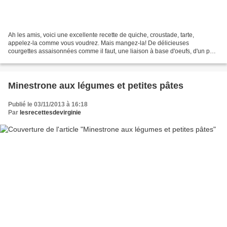
Ah les amis, voici une excellente recette de quiche, croustade, tarte,
appelez-la comme vous voudrez. Mais mangez-la! De délicieuses
courgettes assaisonnées comme il faut, une liaison à base d'oeufs, d'un peu
de riz et de fromage, tout cela enrobé dans...
Minestrone aux légumes et petites pâtes
Publié le 03/11/2013 à 16:18
Par
lesrecettesdevirginie