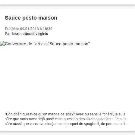
rondelles et les queues mixées...
Sauce pesto maison
Publié le 09/01/2013 à 18:30
Par
lesrecettesdevirginie
"Bon chéri qu'est-ce qu'on mange ce soir?" Avec ou sans le "chéri", je suis
sûre que vous avez déjà posé cette question des dizaines de fois... Je suis
sûre aussi que vous avez toujours un paquet de spaghetti, de penne ou de
farfalle dans un coin de votre...